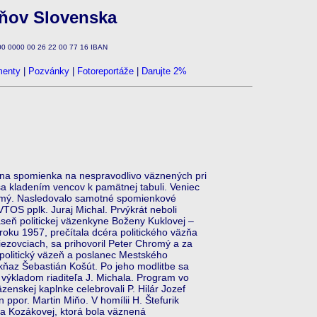
zňov Slovenska
100 0000 00 26 22 00 77 16 IBAN
enty
|
Pozvánky
|
Fotoreportáže
|
Darujte 2%
tna spomienka na nespravodlivo väznených pri
 sa kladením vencov k pamätnej tabuli. Veniec
hromý. Nasledovalo samotné spomienkové
ÚVTOS pplk. Juraj Michal. Prvýkrát neboli
báseň politickej väzenkyne Boženy Kuklovej –
 roku 1957, prečítala dcéra politického väzňa
iezovciach, sa prihovoril Peter Chromý a za
ý politický väzeň a poslanec Mestského
a kňaz Šebastián Košút. Po jeho modlitbe sa
s výkladom riaditeľa J. Michala. Program vo
zenskej kaplnke celebrovali P. Hilár Jozef
ppor. Martin Miňo. V homílii H. Štefurik
a Kozákovej, ktorá bola väznená