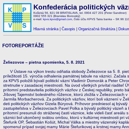
Konfederácia politických vä
Košická 56, 821 08 BRATISLAVA, tel. 0904 427 201 (Peter Sandtner)
0902 555 321 (Branislav Borovský)
e-mail:
kpvs.kpvs@gmail.com
, číslo účtu KPVS Tatra banka – SK 96 1
Hlavná stránka
|
Časopis
|
Organizačná štruktúra
|
Dokum
FOTOREPORTÁŽE
Želiezovce – pietna spomienka, 5. 8. 2021
V Ústave na výkon trestu odňatia slobody Želiezovce sa 5. 8. pie
príležitosti 15. výročia odhalenia pamätnej tabule na väznici. Začala
za KPVS položili bývalí politickí väzni Vladimír Domorák a Peter C
stretnutie v zasadacej miestnosti. Na úvod všetkých privítal riaditeľ 
prítomní predstavitelia politických väzňov z Českej republiky, preto 
Jíšovej Tajemství bolestného růžence, ktorú zložila v Želiezovciach v
Jarmila Morbacherová. Za politických väzňov, ktorí boli väznení v Žel
deti politických väzňov Gizela Búryová. Príhovor predniesol aj býval
zastupiteľstva v Želiezovciach Pavel Polka a bývalý politický väzeň 
prítomní presunuli do stráženej časti väznice, kde videli časť areálu 
väznici bol ukončený svätou omšou, ktorú v kultúrnej miestnosti pri vä
Štefurik OP, Šebastián Košút, Michal Válka a miestny väzenský kaplán 
spomenul prípad svojej mamy Márie Štefurikovej a krstnej mamy Ann