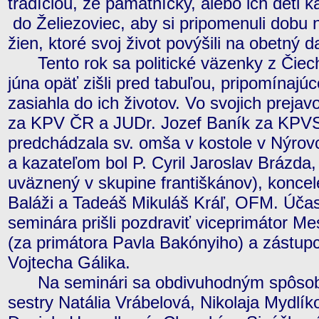
tradíciou, že pamätníčky, alebo ich deti k
do Želiezoviec, aby si pripomenuli dobu n
žien, ktoré svoj život povýšili na obetný da
Tento rok sa politické väzenky z Čiech
júna opäť zišli pred tabuľou, pripomínajú
zasiahla do ich životov. Vo svojich preja
za KPV ČR a JUDr. Jozef Baník za KPVS
predchádzala sv. omša v kostole v Nýro
a kazateľom bol P. Cyril Jaroslav Brázda
uväznený v skupine františkánov), koncel
Baláži a Tadeáš Mikuláš Kráľ, OFM. Úča
seminára prišli pozdraviť viceprimátor M
(za primátora Pavla Bakónyiho) a zástup
Vojtecha Gálika.
Na seminári sa obdivuhodným spôsobo
sestry Natália Vrábelová, Nikolaja Mydlí