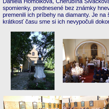
Daniela Homolková, Cherubína Siváčková
spomienky, prednesené bez známky hnevu
premenili ich príbehy na diamanty. Je na
krátkosť času sme si ich nevypočuli doko