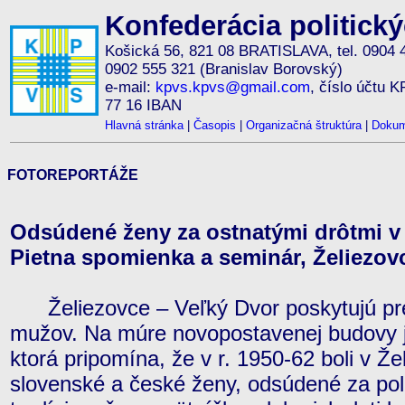
Konfederácia politick
Košická 56, 821 08 BRATISLAVA, tel. 0904 
0902 555 321 (Branislav Borovský)
e-mail:
kpvs.kpvs@gmail.com
, číslo účtu 
77 16 IBAN
Hlavná stránka
|
Časopis
|
Organizačná štruktúra
|
Dokum
FOTOREPORTÁŽE
Odsúdené ženy za ostnatými drôtmi v
Pietna spomienka a seminár, Želiezov
Želiezovce – Veľký Dvor poskytujú pre
mužov. Na múre novopostavenej budovy j
ktorá pripomína, že v r. 1950-62 boli v Ž
slovenské a české ženy, odsúdené za polit