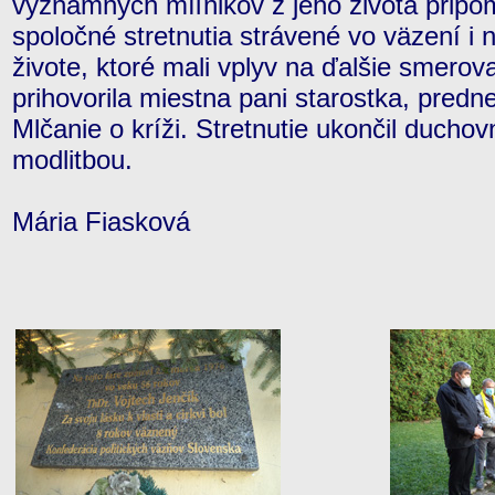
významných míľnikov z jeho života prip
spoločné stretnutia strávené vo väzení i
živote, ktoré mali vplyv na ďalšie smerova
prihovorila miestna pani starostka, pred
Mlčanie o kríži. Stretnutie ukončil duchov
modlitbou.
Mária Fiasková