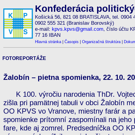
Konfederácia politick
Košická 56, 821 08 BRATISLAVA, tel. 0904 
0902 555 321 (Branislav Borovský)
e-mail:
kpvs.kpvs@gmail.com
, číslo účtu 
77 16 IBAN
Hlavná stránka
|
Časopis
|
Organizačná štruktúra
|
Dokum
FOTOREPORTÁŽE
Žalobín – pietna spomienka, 22. 10. 2
K 100. výročiu narodenia ThDr. Vojtec
zišla pri pamätnej tabuli v obci Žalobín 
OO KPVS vo Vranove, miestny farár a pani
spomienke prítomní zaspomínali na jeho 
fare, kde aj zomrel. Predsedníčka OO K