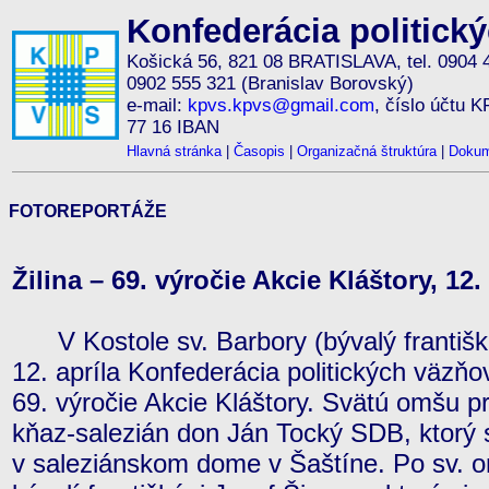
Konfederácia politick
Košická 56, 821 08 BRATISLAVA, tel. 0904 
0902 555 321 (Branislav Borovský)
e-mail:
kpvs.kpvs@gmail.com
, číslo účtu 
77 16 IBAN
Hlavná stránka
|
Časopis
|
Organizačná štruktúra
|
Dokum
FOTOREPORTÁŽE
Žilina – 69. výročie Akcie Kláštory, 12.
V Kostole sv. Barbory (bývalý františkán
12. apríla Konfederácia politických väzň
69. výročie Akcie Kláštory. Svätú omšu pri 
kňaz-salezián don Ján Tocký SDB, ktorý s
v saleziánskom dome v Šaštíne. Po sv. o