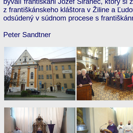
bývalí františkáni Jozef Širanec, ktorý s
z františkánskeho kláštora v Žiline a Ľudo
odsúdený v súdnom procese s františkán
Peter Sandtner