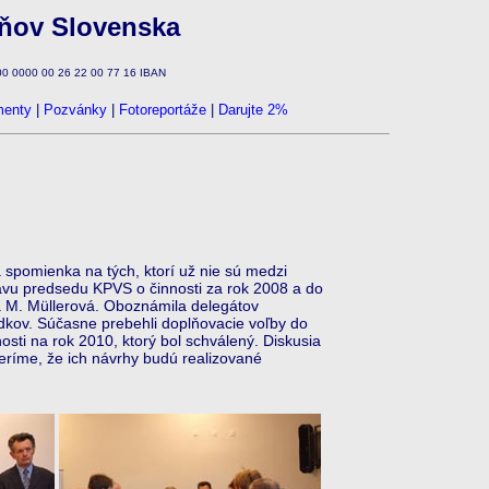
zňov Slovenska
100 0000 00 26 22 00 77 16 IBAN
enty
|
Pozvánky
|
Fotoreportáže
|
Darujte 2%
pomienka na tých, ktorí už nie sú medzi
ávu predsedu KPVS o činnosti za rok 2008 a do
a M. Müllerová. Oboznámila delegátov
edkov. Súčasne prebehli doplňovacie voľby do
osti na rok 2010, ktorý bol schválený. Diskusia
Veríme, že ich návrhy budú realizované