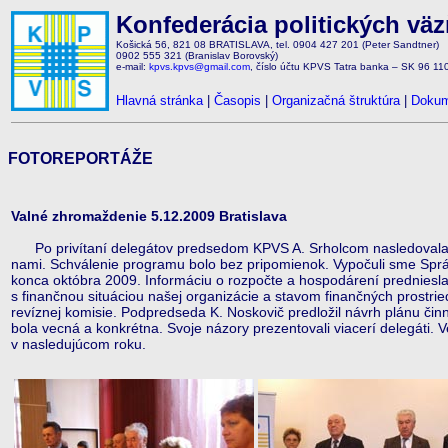
Konfederácia politických vä
Košická 56, 821 08 BRATISLAVA, tel. 0904 427 201 (Peter Sandtner)
0902 555 321 (Branislav Borovský)
e-mail:
kpvs.kpvs@gmail.com
, číslo účtu KPVS Tatra banka – SK 96 1
Hlavná stránka
|
Časopis
|
Organizačná štruktúra
|
Dokum
FOTOREPORTÁŽE
Valné zhromaždenie 5.12.2009 Bratislava
Po privítaní delegátov predsedom KPVS A. Srholcom nasledovala s
nami. Schválenie programu bolo bez pripomienok. Vypočuli sme Spr
konca októbra 2009. Informáciu o rozpočte a hospodárení predniesl
s finančnou situáciou našej organizácie a stavom finančných prostri
revíznej komisie. Podpredseda K. Noskovič predložil návrh plánu činn
bola vecná a konkrétna. Svoje názory prezentovali viacerí delegáti. 
v nasledujúcom roku.