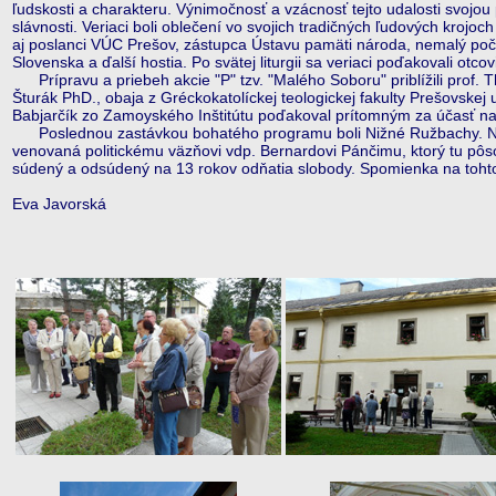
ľudskosti a charakteru. Výnimočnosť a vzácnosť tejto udalosti svojou 
slávnosti. Veriaci boli oblečení vo svojich tradičných ľudových krojo
aj poslanci VÚC Prešov, zástupca Ústavu pamäti národa, nemalý poče
Slovenska a ďalší hostia. Po svätej liturgii sa veriaci poďakovali otcov
Prípravu a priebeh akcie "P" tzv. "Malého Soboru" priblížili prof. T
Šturák PhD., obaja z Gréckokatolíckej teologickej fakulty Prešovskej
Babjarčík zo Zamoyského Inštitútu poďakoval prítomným za účasť na
Poslednou zastávkou bohatého programu boli Nižné Ružbachy. Na ko
venovaná politickému väzňovi vdp. Bernardovi Pánčimu, ktorý tu pôso
súdený a odsúdený na 13 rokov odňatia slobody. Spomienka na tohto n
Eva Javorská