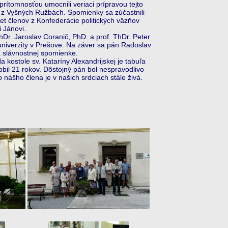
prítomnosťou umocnili veriaci prípravou tejto
ch z Vyšných Ružbách. Spomienky sa zúčastnili
t členov z Konfederácie politických väzňov
i Jánovi.
hDr. Jaroslav Coranič, PhD. a prof. ThDr. Peter
 univerzity v Prešove. Na záver sa pán Radoslav
 slávnostnej spomienke.
stole sv. Kataríny Alexandrijskej je tabuľa
bil 21 rokov. Dôstojný pán bol nespravodlivo
ášho člena je v našich srdciach stále živá.