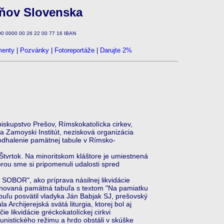
zňov Slovenska
100 0000 00 26 22 00 77 16 IBAN
enty
|
Pozvánky
|
Fotoreportáže
|
Darujte 2%
skupstvo Prešov, Rímskokatolícka cirkev,
Zamoyski Institút, nezisková organizácia
odhalenie pamätnej tabule v Rímsko-
tvrtok. Na minoritskom kláštore je umiestnená
rou sme si pripomenuli udalosti spred
OBOR", ako príprava násilnej likvidácie
 venovaná pamätná tabuľa s textom "Na pamiatku
abuľu posvätil vladyka Ján Babjak SJ, prešovský
 Archijerejská svätá liturgia, ktorej bol aj
e likvidácie gréckokatolíckej cirkvi
nistického režimu a hrdo obstáli v skúške