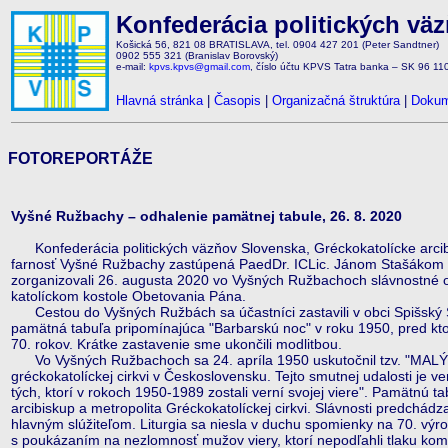
Konfederácia politických vä
Košická 56, 821 08 BRATISLAVA, tel. 0904 427 201 (Peter Sandtner)
0902 555 321 (Branislav Borovský)
e-mail:
kpvs.kpvs@gmail.com
, číslo účtu KPVS Tatra banka – SK 96 1
Hlavná stránka
|
Časopis
|
Organizačná štruktúra
|
Dokum
FOTOREPORTÁŽE
Vyšné Ružbachy – odhalenie pamätnej tabule, 26. 8. 2020
Konfederácia politických väzňov Slovenska, Gréckokatolícke arcibi
farnosť Vyšné Ružbachy zastúpená PaedDr. ICLic. Jánom Stašákom a 
zorganizovali 26. augusta 2020 vo Vyšných Ružbachoch slávnostné 
katolíckom kostole Obetovania Pána.
Cestou do Vyšných Ružbách sa účastníci zastavili v obci Spišský Š
pamätná tabuľa pripomínajúca "Barbarskú noc" v roku 1950, pred kto
70. rokov. Krátke zastavenie sme ukončili modlitbou.
Vo Vyšných Ružbachoch sa 24. apríla 1950 uskutočnil tzv. "MALÝ S
gréckokatolíckej cirkvi v Československu. Tejto smutnej udalosti je
tých, ktorí v rokoch 1950-1989 zostali verní svojej viere". Pamätnú t
arcibiskup a metropolita Gréckokatolíckej cirkvi. Slávnosti predchádzala
hlavným slúžiteľom. Liturgia sa niesla v duchu spomienky na 70. výroči
s poukázaním na nezlomnosť mužov viery, ktorí nepodľahli tlaku komu