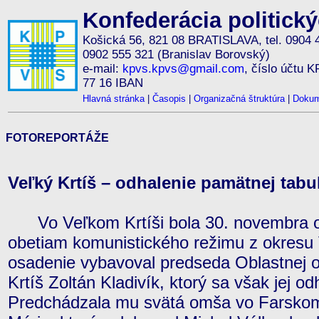
Konfederácia politick
Košická 56, 821 08 BRATISLAVA, tel. 0904 
0902 555 321 (Branislav Borovský)
e-mail:
kpvs.kpvs@gmail.com
, číslo účtu 
77 16 IBAN
Hlavná stránka
|
Časopis
|
Organizačná štruktúra
|
Dokum
FOTOREPORTÁŽE
Veľký Krtíš – odhalenie pamätnej tabul
Vo Veľkom Krtíši bola 30. novembra o
obetiam komunistického režimu z okresu V
osadenie vybavoval predseda Oblastnej 
Krtíš Zoltán Kladivík, ktorý sa však jej od
Predchádzala mu svätá omša vo Farskom