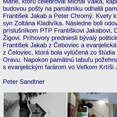
Márie, ktorú celebroval Michal Válka, kap
budovou pošty na pamätníku odhalili pamä
František Jakab a Peter Chromý. Kvety k n
syn Zoltána Kladivíka. Následne boli od
príslušníkom PTP Františkovi Jakabovi, D
Žigovi. Príhovory predniesli bývalý politi
František Jakab z Čeboviec a evanjelick
z Čeloviec, ktorá bola vylúčená zo štúdi
Oravu. Napokon pamätnú tabuľu požehnal
s evanjelickým farárom vo Veľkom Krtí
Peter Sandtner