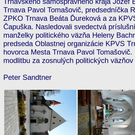
Trnavského samosprávneho kraja Jozef 
Trnava Pavol Tomašovič, predsedníčka Re
ZPKO Trnava Beáta Ďureková a za KPVS 
Čapuška. Nasledovali svedectvá príslušn
manželky politického väzňa Heleny Bachrat
predseda Oblastnej organizácie KPVS Tr
hovorca Mesta Trnava Pavol Tomašovič. 
modlitbu za zosnulých politických väzňov
Peter Sandtner