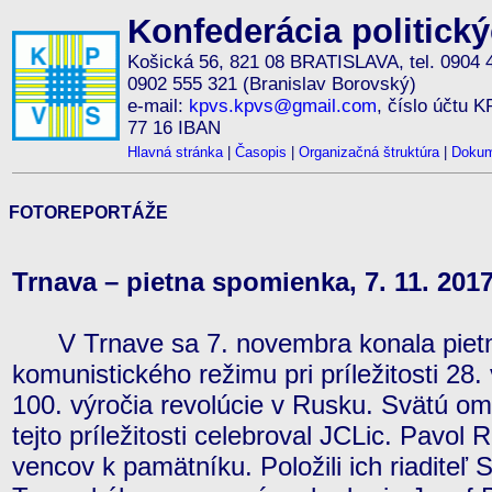
Konfederácia politick
Košická 56, 821 08 BRATISLAVA, tel. 0904 
0902 555 321 (Branislav Borovský)
e-mail:
kpvs.kpvs@gmail.com
, číslo účtu 
77 16 IBAN
Hlavná stránka
|
Časopis
|
Organizačná štruktúra
|
Dokum
FOTOREPORTÁŽE
Trnava – pietna spomienka, 7. 11. 201
V Trnave sa 7. novembra konala pietn
komunistického režimu pri príležitosti 28
100. výročia revolúcie v Rusku. Svätú om
tejto príležitosti celebroval JCLic. Pavol
vencov k pamätníku. Položili ich riaditeľ 