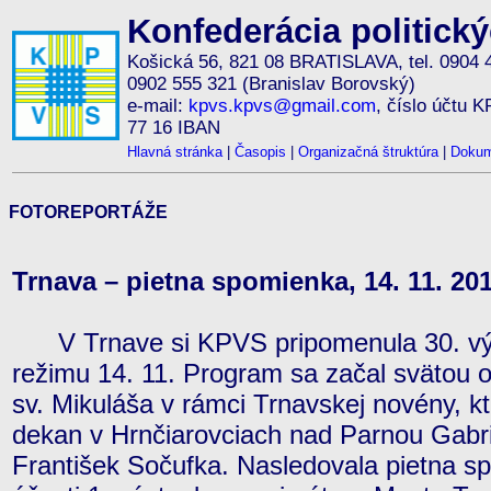
Konfederácia politick
Košická 56, 821 08 BRATISLAVA, tel. 0904 
0902 555 321 (Branislav Borovský)
e-mail:
kpvs.kpvs@gmail.com
, číslo účtu 
77 16 IBAN
Hlavná stránka
|
Časopis
|
Organizačná štruktúra
|
Dokum
FOTOREPORTÁŽE
Trnava – pietna spomienka, 14. 11. 20
V Trnave si KPVS pripomenula 30. výr
režimu 14. 11. Program sa začal svätou 
sv. Mikuláša v rámci Trnavskej novény, k
dekan v Hrnčiarovciach nad Parnou Gabri
František Sočufka. Nasledovala pietna s