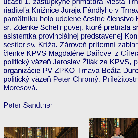
účasti 1. zástupkyne primátora Mesta T
riaditeľa Knižnice Juraja Fándlyho v Trn
pamätníku bolo udelené čestné členstvo
sr. Zdenke Schelingovej, ktoré prebrala s
asistentka provinciálnej predstavenej Ko
sestier sv. Kríža. Zároveň prítomní zabla
členke KPVS Magdaléne Daňovej z Cífera.
politický väzeň Jaroslav Žilák za KPVS, 
organizácie PV-ZPKO Trnava Beáta Ďure
politický väzeň Peter Chromý. Príležitost
Moresová.
Peter Sandtner