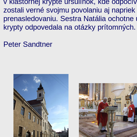
v kláštornej krypte uršulínok, kde odpočív
zostali verné svojmu povolaniu aj naprie
prenasledovaniu. Sestra Natália ochotne u
krypty odpovedala na otázky prítomných.
Peter Sandtner