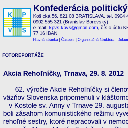
Konfederácia politick
Košická 56, 821 08 BRATISLAVA, tel. 0904 
0902 555 321 (Branislav Borovský)
e-mail:
kpvs.kpvs@gmail.com
, číslo účtu 
77 16 IBAN
Hlavná stránka
|
Časopis
|
Organizačná štruktúra
|
Dokum
FOTOREPORTÁŽE
Akcia Rehoľníčky, Trnava, 29. 8. 2012
62. výročie Akcie Rehoľníčky si členovi
väzňov Slovenska pripomenuli v kláštorno
– v Kostole sv. Anny v Trnave 29. augus
boli zásahom komunistického režimu vyve
rehoľné sestry, ktoré nepracovali v nemoc