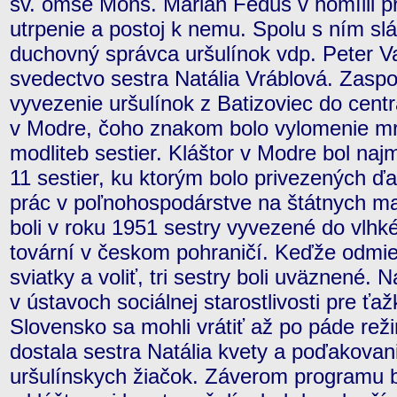
sv. omše Mons. Marián Feduš v homílii pri
utrpenie a postoj k nemu. Spolu s ním slá
duchovný správca uršulínok vdp. Peter V
svedectvo sestra Natália Vráblová. Zasp
vyvezenie uršulínok z Batizoviec do centr
v Modre, čoho znakom bolo vylomenie mr
modliteb sestier. Kláštor v Modre bol naj
11 sestier, ku ktorým bolo privezených ď
prác v poľnohospodárstve na štátnych ma
boli v roku 1951 sestry vyvezené do vlhké
tovární v českom pohraničí. Keďže odmiet
sviatky a voliť, tri sestry boli uväznené.
v ústavoch sociálnej starostlivosti pre ťa
Slovensko sa mohli vrátiť až po páde re
dostala sestra Natália kvety a poďakovan
uršulínskych žiačok. Záverom programu b