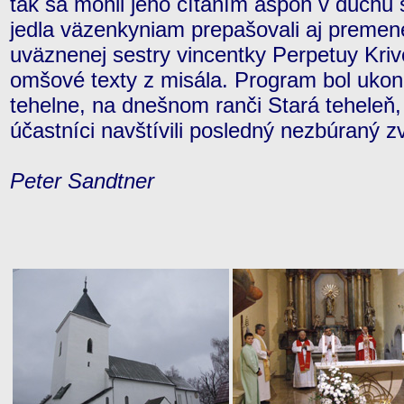
tak sa mohli jeho čítaním aspoň v duchu
jedla väzenkyniam prepašovali aj premen
uväznenej sestry vincentky Perpetuy Krivo
omšové texty z misála. Program bol ukonč
tehelne, na dnešnom ranči Stará teheleň
účastníci navštívili posledný nezbúraný 
Peter Sandtner