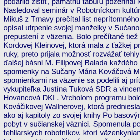
podarilo zistiť, pamätnú tabuľu požehnal
Nasledoval seminár v Robotníckom kultú
Mikuš z Trnavy prečítal list neprítomného
opísal utrpenie svojej manželky v Sučanoc
prepustení z väzenia. Bolo prečítané tiež
Kordovej Kleinovej, ktorá mala z ťažkej 
ruky, preto prijala možnosť rozvážať tehl
ďalšej básni M. Filipovej Balada každého
spomienky na Sučany Mária Kováčová Mič
spomienkami na väzenie sa podelili aj pr
vykupiteľka Justína Tuková SDR a vincen
Hovancová DKL. Vrcholom programu bolo
Kováčikovej Wallnerovej, ktorá predniesla
ako aj kapitoly zo svojej knihy Po basový
pobyt v sučianskej väznici. Spomenula 
tehliarskych robotníkov, ktorí väzenkynia