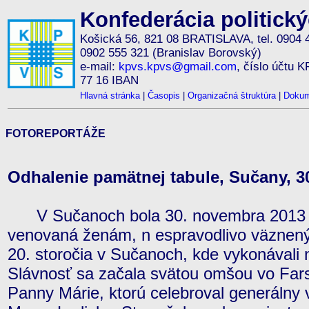
Konfederácia politick
Košická 56, 821 08 BRATISLAVA, tel. 0904 
0902 555 321 (Branislav Borovský)
e-mail:
kpvs.kpvs@gmail.com
, číslo účtu 
77 16 IBAN
Hlavná stránka
|
Časopis
|
Organizačná štruktúra
|
Dokum
FOTOREPORTÁŽE
Odhalenie pamätnej tabule, Sučany, 30
V Sučanoch bola 30. novembra 2013 o
venovaná ženám, n espravodlivo väznený
20. storočia v Sučanoch, kde vykonávali n
Slávnosť sa začala svätou omšou vo Far
Panny Márie, ktorú celebroval generálny v