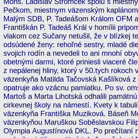
Mons. Ladislav Stromček spolu s miestn
Pečkom, miestnym väzenským kaplánom
Malým SDB, P. Tadeášom Králom OFM a
Františkán P. Tadeáš Král v homílii pripo
vlakom cez Sučany netušil, že v blízkej t
odsúdené ženy: rehoľné sestry, mladé di
svojich rodín a nevedeli to ani mnohí oby
obetnými darmi, ktoré priniesli viaceré č
z nepálenej hliny, ktorý v 50.tych rokoch
väzenkyňa Matilda Tačovská Kašlíková z
opatruje ako vzácnu pamiatku. Po sv. omši
Martoš a Marta Lihotská odhalili pamätnú
cirkevnej školy na námestí. Kvety k tabul
väzenkyňa Františka Muziková. Báseň Mo
väzenkyňou Maruškou Soběslavskou Filipo
Olympia Augustínová DKL. Po prečítaní 