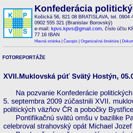
Konfederácia politick
Košická 56, 821 08 BRATISLAVA, tel. 0904 
0902 555 321 (Branislav Borovský)
e-mail:
kpvs.kpvs@gmail.com
, číslo účtu 
77 16 IBAN
Hlavná stránka
|
Časopis
|
Organizačná štruktúra
|
Dokum
FOTOREPORTÁŽE
XVII.Muklovská púť Svätý Hostýn, 05.
Na pozvanie Konfederácie politických
5. septembra 2009 zúčastnili XVII. muklo
politických väzňov ČR a pobočky Bystři
Pontifikačnú svätú omšu v bazilike Pa
celebroval strahovský opát Michael Jozef