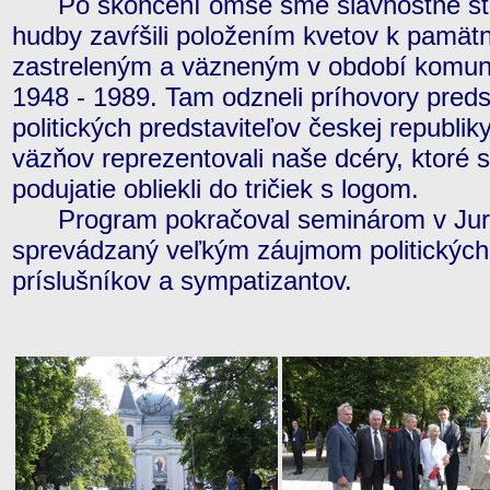
Po skončení omše sme slávnostné stre
hudby zavŕšili položením kvetov k pamät
zastreleným a väzneným v období komuni
1948 - 1989. Tam odzneli príhovory pre
politických predstaviteľov českej republiky
väzňov reprezentovali naše dcéry, ktoré
podujatie obliekli do tričiek s logom.
Program pokračoval seminárom v Jurk
sprevádzaný veľkým záujmom politických
príslušníkov a sympatizantov.