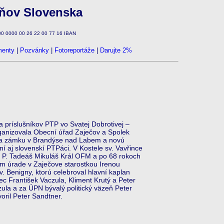
zňov Slovenska
100 0000 00 26 22 00 77 16 IBAN
enty
|
Pozvánky
|
Fotoreportáže
|
Darujte 2%
príslušníkov PTP vo Svatej Dobrotivej –
ganizovala Obecní úřad Zaječov a Spolek
na zámku v Brandýse nad Labem a novú
í aj slovenskí PTPáci. V Kostele sv. Vavřince
šu P. Tadeáš Mikuláš Král OFM a po 68 rokoch
om úrade v Zaječove starostkou Irenou
. Benigny, ktorú celebroval hlavní kaplan
c František Vaczula, Kliment Krutý a Peter
zula a za ÚPN bývalý politický väzeň Peter
ril Peter Sandtner.