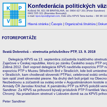
Konfederácia politických vä
Košická 56, 821 08 BRATISLAVA, tel. 0904 427 201 (Peter Sandtner)
0902 555 321 (Branislav Borovský)
e-mail:
kpvs.kpvs@gmail.com
, číslo účtu KPVS Tatra banka – SK 96 1
Hlavná stránka
|
Časopis
|
Organizačná štruktúra
|
Dokum
FOTOREPORTÁŽE
Svatá Dobrotivá – stretnutia príslušníkov PTP, 13. 9. 2018
Delegácia KPVS sa 13. septembra zúčastnila tradičného stretnutia 
Zaječove v Českej republike, ktorú po zániku Českého svazu PTP or
Zděná 2012. Deň vopred delegácia KPVS navštívila expozíciu PTP 
expozíciu PTP v Muzeu Středních Brd v Strašicích, kde boli umiestnen
v Strašicích, kam chodievali slovenskí PTPáci, celebroval svätú om
tam opäť zneli slovenské piesne. Na druhý deň boli prijatí na Obecn
Nezbedovou a zúčastnili sa svätej omše v Augustiniánskom kostole sv
Armády ČR Jaroslav Knichal. K pamätníku PTP za KPVS položili venie
Sandtner. Za KPVS sa prihovoril bývalý príslušník PTP František Vac
Chromý. Na priateľskom stretnutí v Lidovém domě sa za KPVS prihovo
Peter Sandtner