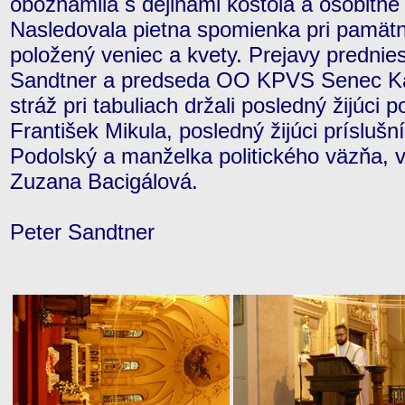
oboznámila s dejinami kostola a osobit
Nasledovala pietna spomienka pri pamätn
položený veniec a kvety. Prejavy predni
Sandtner a predseda OO KPVS Senec Ka
stráž pri tabuliach držali posledný žijúci 
František Mikula, posledný žijúci prísluš
Podolský a manželka politického väzňa, 
Zuzana Bacigálová.
Peter Sandtner