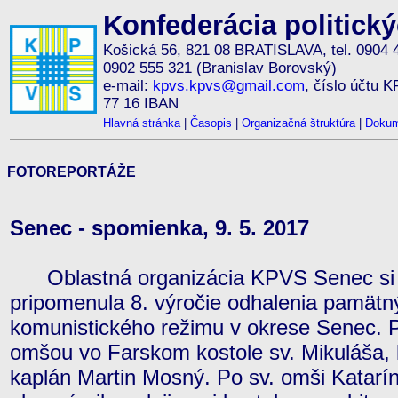
Konfederácia politick
Košická 56, 821 08 BRATISLAVA, tel. 0904 
0902 555 321 (Branislav Borovský)
e-mail:
kpvs.kpvs@gmail.com
, číslo účtu 
77 16 IBAN
Hlavná stránka
|
Časopis
|
Organizačná štruktúra
|
Dokum
FOTOREPORTÁŽE
Senec - spomienka, 9. 5. 2017
Oblastná organizácia KPVS Senec si 9
pripomenula 8. výročie odhalenia pamätný
komunistického režimu v okrese Senec. 
omšou vo Farskom kostole sv. Mikuláša, 
kaplán Martin Mosný. Po sv. omši Katar