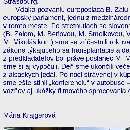
Strasbourg.
Vďaka pozvaniu europoslaca B. Zalu s
európsky parlament, jednu z medzinárodnýc
v tomto meste. Po stretnutiach so slove
(B. Zalom, M. Beňovou, M. Smolkovou, 
M. Mikolášikom) sme sa zúčastnili rokov
zákone týkajúceho sa transplantácie a d
z predkladateľov bol práve poslanec M. M
sme si aj vypočuli. Deň sme ukončili več
z alsaských jedál. Po noci strávenej v 
sme ešte stihli „konferenciu“ v autobuse 
väzňov aj ukážky filmového spracovania or
Mária Krajgerová