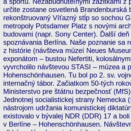
a športu. Nezabudnuteľnými zážitkami z
určite zostane osvetlená Brandenburská
rekonštruovaný Víťazný stĺp so sochou G
metropoly Potsdamer Platz s novými arch
budovami (napr. Sony Center). Ďalší deň
spoznávania Berlína. Naše poznanie sa r
z histórie (návšteva múzeí Neues Museu
exponátom – bustou Nefertiti, kolosáln
vyvrcholilo návštevou STASI – múzea a p
Hohenschönhausen. Tu bol po 2. sv. vojn
internačný tábor. Začiatkom 50-tých rokov
Ministerstvo pre štátnu bezpečnosť (MfS),
Jednotnej socialistickej strany Nemecka 
nástrojom udržania komunistickej diktatúr
existovalo v bývalej NDR (DDR) 17 a boli 
v Berlíne – Hohenschönhausen. Návštevní