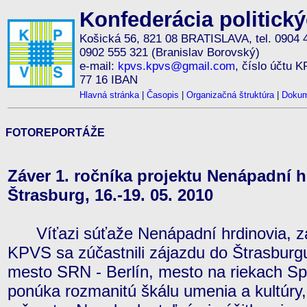
Konfederácia politick
Košická 56, 821 08 BRATISLAVA, tel. 0904 
0902 555 321 (Branislav Borovský)
e-mail:
kpvs.kpvs@gmail.com
, číslo účtu 
77 16 IBAN
Hlavná stránka
|
Časopis
|
Organizačná štruktúra
|
Dokum
FOTOREPORTÁŽE
Záver 1. ročníka projektu Nenápadní hr
Štrasburg, 16.-19. 05. 2010
Víťazi súťaže Nenápadní hrdinovia, z
KPVS sa zúčastnili zájazdu do Štrasburgu
mesto SRN - Berlín, mesto na riekach Sp
ponúka rozmanitú škálu umenia a kultúry,