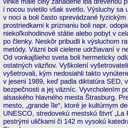
vlhké malé cely zariadené iba drevenou 
i nocou svietilo však svetlo. Výsluchy s
v noci a boli často sprevádzané fyzickým
prostriedkami k priznaniu boli napr. odop
niekoľkohodinové státie alebo pobyt v ce
po členky. Neskôr pribudli k výsluchom ra
metódy. Väzni boli cielene udržiavaní v 
Od vonkajšieho sveta boli hermeticky odlú
ostatných väzňov. Vyškolení vyšetrovatel
vyšetrovali, kým nedosiahli takto vynútené
v jeseni 1989, keď padla diktatúra SED, vi
bezpečnosti a jej väzníc. Vyvrcholením p
alsaského hlavného mesta Štrasburg. Prez
mesto, „grande île“, ktoré je kultúrnym 
UNESCO, stredovekú mestskú štvrť „La Pe
pestrými uličkami či 142 m vysokú kated