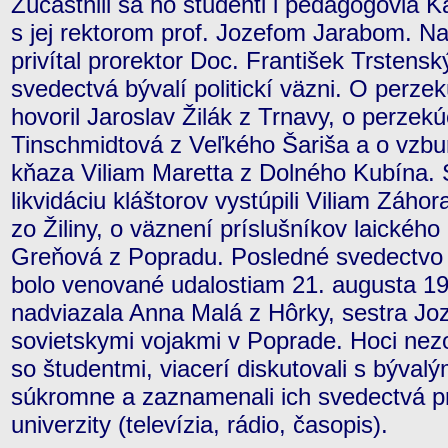
Zúčastnili sa ho študenti i pedagógovia Ka
s jej rektorom prof. Jozefom Jarabom. 
privítal prorektor Doc. František Trstens
svedectvá bývalí politickí väzni. O perze
hovoril Jaroslav Žilák z Trnavy, o perzekú
Tinschmidtová z Veľkého Šariša a o vzbu
kňaza Viliam Maretta z Dolného Kubína.
likvidáciu kláštorov vystúpili Viliam Záho
zo Žiliny, o väznení príslušníkov laického
Greňová z Popradu. Posledné svedectvo 
bolo venované udalostiam 21. augusta 196
nadviazala Anna Malá z Hôrky, sestra Jo
sovietskymi vojakmi v Poprade. Hoci nezo
so študentmi, viacerí diskutovali s bývalý
súkromne a zaznamenali ich svedectvá pr
univerzity (televízia, rádio, časopis).