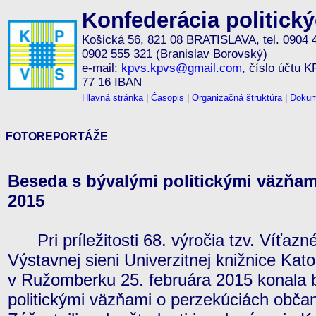
Konfederácia politick
Košická 56, 821 08 BRATISLAVA, tel. 0904 
0902 555 321 (Branislav Borovský)
e-mail:
kpvs.kpvs@gmail.com
, číslo účtu 
77 16 IBAN
Hlavná stránka
|
Časopis
|
Organizačná štruktúra
|
Dokum
FOTOREPORTÁŽE
Beseda s bývalými politickými väzňam
2015
Pri príležitosti 68. výročia tzv. Víťazn
Výstavnej sieni Univerzitnej knižnice Katol
v Ružomberku 25. februára 2015 konala 
politickými väzňami o perzekúciách obč