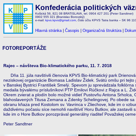
Konfederácia politických vä
Košická 56, 821 08 BRATISLAVA, tel. 0904 427 201 (Peter Sandtner)
0902 555 321 (Branislav Borovský)
e-mail:
kpvs.kpvs@gmail.com
, číslo účtu KPVS Tatra banka – SK 96 1
Hlavná stránka
|
Časopis
|
Organizačná štruktúra
|
Dokum
FOTOREPORTÁŽE
Rajec – návšteva Bio-klimatického parku, 11. 7. 2018
Dňa 11. júla navštívili členovia KPVS Bio-klimatický park Drienová v 
neziskovej organizácie Biomasa Ladislav Židek. Svätú omšu pri tejto p
v Banskej Bystrici František Smelý. Spevom ju sprevádzala folklórn
medaila bývalému príslušníkovi PTP Emilovi Rúčkovi z Rajca a L. Žid
Okrem zvierat a plodín bolo možné vidieť Pustovňu Antona Srholca,
blahoslavených Titusa Zemana a Zdenky Schelingovej. Po obede sa úča
obranu kňaza pred Kostolom sv. Vavrinca v Zliechove, kde im o vzbure
daždivému počasiu síce nemohli navštíviť Horu Butkov, ale zastavili 
kde im o Hore Butkov porozprával generálny riaditeľ Považskej ceme
Peter Sandtner