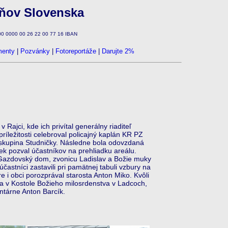
zňov Slovenska
100 0000 00 26 22 00 77 16 IBAN
enty
|
Pozvánky
|
Fotoreportáže
|
Darujte 2%
Rajci, kde ich privítal generálny riaditeľ
ríležitosti celebroval policajný kaplán KR PZ
a skupina Studničky. Následne bola odovzdaná
ek pozval účastníkov na prehliadku areálu.
 Gazdovský dom, zvonicu Ladislav a Božie muky
stníci zastavili pri pamätnej tabuli vzbury na
 i obci porozprával starosta Anton Miko. Kvôli
sa v Kostole Božieho milosrdenstva v Ladcoch,
ntárne Anton Barcík.