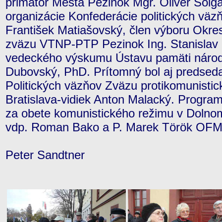
primátor Mesta Pezinok Mgr. Oliver Solg
organizácie Konfederácie politických vä
František Matiašovský, člen výboru Okr
zväzu VTNP-PTP Pezinok Ing. Stanislav D
vedeckého výskumu Ústavu pamäti národ
Dubovský, PhD. Prítomný bol aj predseda
Politických väzňov Zväzu protikomunistick
Bratislava-vidiek Anton Malacký. Progra
za obete komunistického režimu v Dolnom 
vdp. Roman Bako a P. Marek Török OF
Peter Sandtner