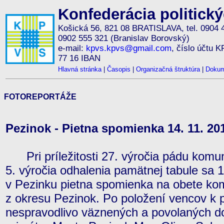
Konfederácia politick
Košická 56, 821 08 BRATISLAVA, tel. 0904 
0902 555 321 (Branislav Borovský)
e-mail:
kpvs.kpvs@gmail.com
, číslo účtu 
77 16 IBAN
Hlavná stránka
|
Časopis
|
Organizačná štruktúra
|
Dokum
FOTOREPORTÁŽE
Pezinok - Pietna spomienka 14. 11. 20
Pri príležitosti 27. výročia pádu komun
5. výročia odhalenia pamätnej tabule sa
v Pezinku pietna spomienka na obete ko
z okresu Pezinok. Po položení vencov k
nespravodlivo väznených a povolaných do