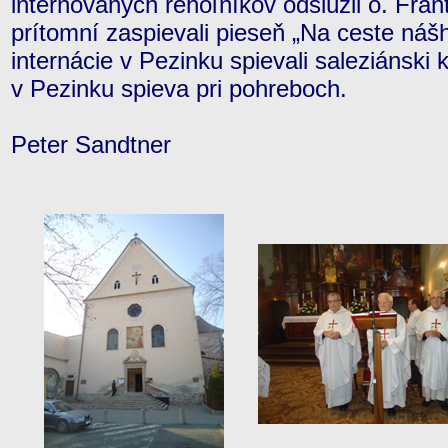
internovaných rehoľníkov odslúžil o. Fra
prítomní zaspievali pieseň „Na ceste nášho
internácie v Pezinku spievali saleziánski 
v Pezinku spieva pri pohreboch.
Peter Sandtner