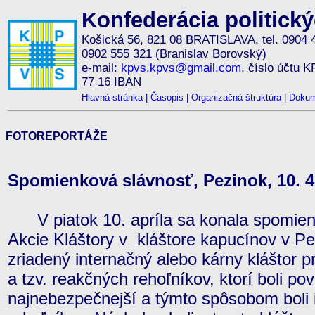
Konfederácia politick
Košická 56, 821 08 BRATISLAVA, tel. 0904 
0902 555 321 (Branislav Borovský)
e-mail:
kpvs.kpvs@gmail.com
, číslo účtu 
77 16 IBAN
Hlavná stránka
|
Časopis
|
Organizačná štruktúra
|
Dokum
FOTOREPORTÁŽE
Spomienková slávnosť, Pezinok, 10. 4
V piatok 10. apríla sa konala spomienka 
Akcie Kláštory v kláštore kapucínov v Pe
zriadený internačný alebo kárny kláštor 
a tzv. reakčných rehoľníkov, ktorí boli po
najnebezpečnejší a týmto spôsobom boli 