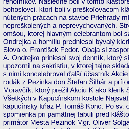
rehoľníkov. Následne boli v tomto kláštor
bohoslovci, ktorí boli v preškoľovacom kl
nútených prácach na stavbe Priehrady m
nepreškolených a neprevychovaných. Stre
omšou, ktorej hlavným celebrantom bol s
Ondrejka a homíliu predniesol bývalý kler
Slova o. František Fedor. Obaja si zaspo
A. Ondrejka priniesol svoj denník, ktorý si
upozornil na sakristiu, v ktorej tajne skla
s nimi koncelebroval ďalší účastník Akcie
rodák z Pezinka don Štefan Šilhár a príto
Moravčík, ktorý prežil Akciu K ako klerik
Všetkých v Kapucínskom kostole Najsvätej
kapucínsky kňaz P. Tomáš Konc. Po sv. o
spomienka pri pamätnej tabuli pred klášto
primátor Mesta Pezinok Mgr. Oliver Solg