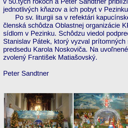
v 50.tych rokoch a Peter Sandtner priblíž
jednotlivých kňazov a ich pobyt v Pezinku
Po sv. liturgii sa v refektári kapucínsk
členská schôdza Oblastnej organizácie 
sídlom v Pezinku. Schôdzu viedol podp
Stanislav Pátek, ktorý vyzval prítomnýc
predsedu Karola Noskoviča. Na uvoľnené
zvolený František Matiašovský.
Peter Sandtner