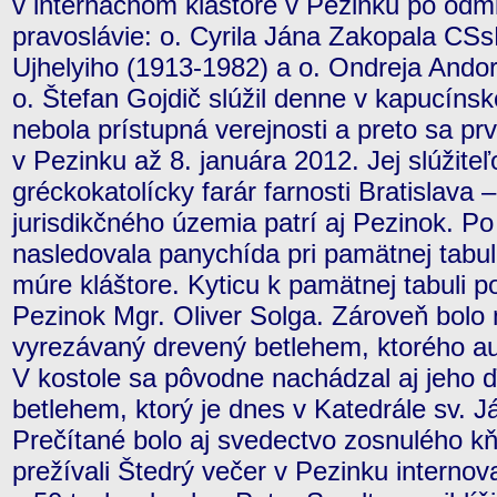
v internačnom kláštore v Pezinku po odmi
pravoslávie: o. Cyrila Jána Zakopala CSs
Ujhelyiho (1913-1982) a o. Ondreja Ando
o. Štefan Gojdič slúžil denne v kapucínsko
nebola prístupná verejnosti a preto sa prv
v Pezinku až 8. januára 2012. Jej slúžiteľ
gréckokatolícky farár farnosti Bratislava 
jurisdikčného územia patrí aj Pezinok. Po 
nasledovala panychída pri pamätnej tabul
múre kláštore. Kyticu k pamätnej tabuli p
Pezinok Mgr. Oliver Solga. Zároveň bolo 
vyrezávaný drevený betlehem, ktorého aut
V kostole sa pôvodne nachádzal aj jeho ď
betlehem, ktorý je dnes v Katedrále sv. J
Prečítané bolo aj svedectvo zosnulého kň
prežívali Štedrý večer v Pezinku internov