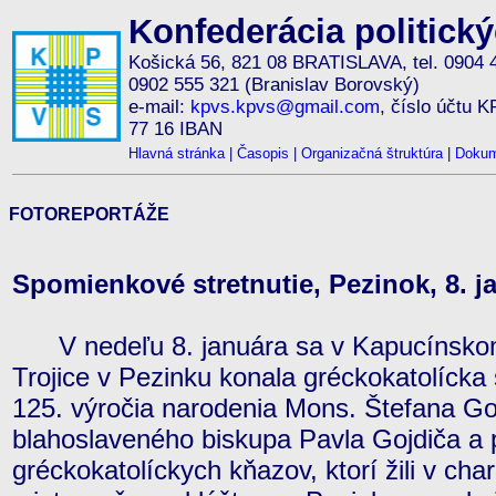
Konfederácia politick
Košická 56, 821 08 BRATISLAVA, tel. 0904 
0902 555 321 (Branislav Borovský)
e-mail:
kpvs.kpvs@gmail.com
, číslo účtu 
77 16 IBAN
Hlavná stránka
|
Časopis
|
Organizačná štruktúra
|
Dokum
FOTOREPORTÁŽE
Spomienkové stretnutie, Pezinok, 8. j
V nedeľu 8. januára sa v Kapucínskom 
Trojice v Pezinku konala gréckokatolícka svä
125. výročia narodenia Mons. Štefana Go
blahoslaveného biskupa Pavla Gojdiča a 
gréckokatolíckych kňazov, ktorí žili v ch