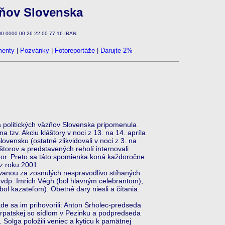
zňov Slovenska
100 0000 00 26 22 00 77 16 IBAN
enty
|
Pozvánky
|
Fotoreportáže
|
Darujte 2%
 politických väzňov Slovenska pripomenula
tzv. Akciu kláštory v noci z 13. na 14. apríla
vensku (ostatné zlikvidovali v noci z 3. na
štorov a predstavených reholí internovali
štor. Preto sa táto spomienka koná každoročne
z roku 2001.
nou za zosnulých nespravodlivo stíhaných.
: vdp. Imrich Végh (bol hlavným celebrantom),
 kazateľom). Obetné dary niesli a čítania
de sa im prihovorili: Anton Srholec-predseda
rpatskej so sídlom v Pezinku a podpredseda
Solga položili veniec a kyticu k pamätnej