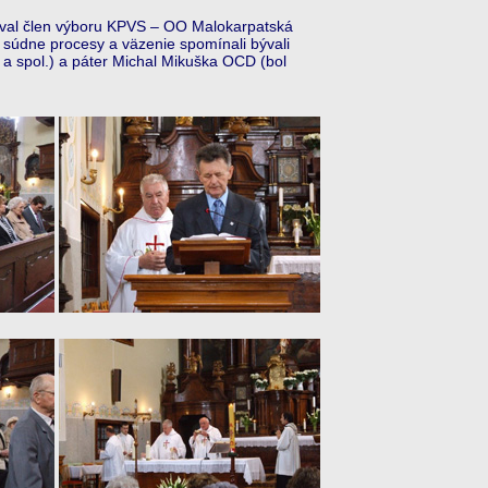
val člen výboru KPVS – OO Malokarpatská
 súdne procesy a väzenie spomínali bývali
 a spol.) a páter Michal Mikuška OCD (bol