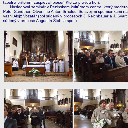
tabuli a prítomní zaspievali pieseň Kto za pravdu horí.
Nasledoval seminár v Pezinskom kultúrnom centre, ktorý modero
Peter Sandtner. Otvoril ho Anton Srholec. So svojimi spomienkami na
väzni Alojz Vozatár (bol súdený v procesoch J. Reichbauer a J. Švarc
súdený v procese Augustín Štohl a spol.)