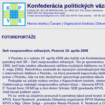
Konfederácia politických vä
Košická 56, 821 08 BRATISLAVA, tel. 0904 427 201 (Peter Sandtner)
0902 555 321 (Branislav Borovský)
e-mail:
kpvs.kpvs@gmail.com
, číslo účtu KPVS Tatra banka – SK 96 1
Hlavná stránka
|
Časopis
|
Organizačná štruktúra
|
Dokum
FOTOREPORTÁŽE
Deň nespravodlivo stíhaných, Pezinok 19. apríla 2008
V Pezinku si v sobotu 19. apríla 2008 ako každý rok Konfederácia
pamätný deň SR – Deň nespravodlivo stíhaných. Ten je spomienkou na 
1950, keď bola násilne zlikvidovaná väčšina mužských kláštorov na Slo
4. mája 1950). Rehoľníkov sústredili do viacerých centralizačných klá
v internačnom kláštore v Pezinku, na ktorý premenili kapucínsky klá
práve v Pezinku, kde na túto skutočnosť upozorňuje pamätná tabuľa 
Podujatie sa začalo svätou omšou v Kapucínskom kostole, obetova
Celebrovali ju niekdajší nespravodlivo stíhaní kňazi – členovia KPVS
P. Tomáš Konc OFMCap a don Anton Srholec SDB (predseda KPVS, bol
čítali bývalí politickí väzni.
Po sv. omši sa účastníci presunuli k pamätnej tabuli pred kostol, k
KPVS, Karol Noskovič, predseda Oblastnej organizácie KPVS Maloka
KPVS a Mgr. Oliver Solga – primátor Mesta Pezinok. K. Noskovič a O. 