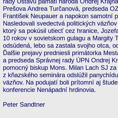
rady Ústavu pamäti národa Ondrej Krajňá
Prešova Andrea Turčanová, predseda OZ
František Neupauer a napokon samotní pol
Nasledovali svedectvá politických väzňov 
ktorý sa pokúsil utiecť cez hranice, Jozefa
10 rokov v sovietskom gulagu a Margity T
odsúdená, lebo sa zastala svojho otca, 
Ďalšie prejavy predniesli primátorka Me
a predseda Správnej rady ÚPN Ondrej Kr
pomocný biskup Mons. Milan Lach SJ za 
z kňazského seminára odslúžil panychídu 
väzňov. Na podujatí boli prítomní aj štude
konferencie Nenápadní hrdinovia.
Peter Sandtner