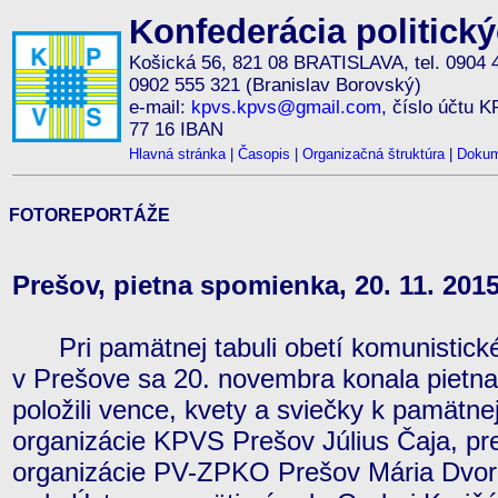
Konfederácia politick
Košická 56, 821 08 BRATISLAVA, tel. 0904 
0902 555 321 (Branislav Borovský)
e-mail:
kpvs.kpvs@gmail.com
, číslo účtu 
77 16 IBAN
Hlavná stránka
|
Časopis
|
Organizačná štruktúra
|
Dokum
FOTOREPORTÁŽE
Prešov, pietna spomienka, 20. 11. 201
Pri pamätnej tabuli obetí komunistickéh
v Prešove sa 20. novembra konala pietn
položili vence, kvety a sviečky k pamätne
organizácie KPVS Prešov Július Čaja, pr
organizácie PV-ZPKO Prešov Mária Dvor