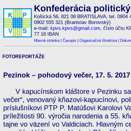
Konfederácia politick
Košická 56, 821 08 BRATISLAVA, tel. 0904 
0902 555 321 (Branislav Borovský)
e-mail:
kpvs.kpvs@gmail.com
, číslo účtu 
77 16 IBAN
Hlavná stránka
|
Časopis
|
Organizačná štruktúra
|
Dokum
FOTOREPORTÁŽE
Pezinok – pohodový večer, 17. 5. 2017
V kapucínskom kláštore v Pezinku sa 
večer“, venovaný kňazovi-kapucínovi, pol
príslušníkovi PTP P. Matúšovi Karolovi V
príležitosti 90. výročia narodenia a 55. kň
tajne vo väzení vo Valdiciach. Hlavným c