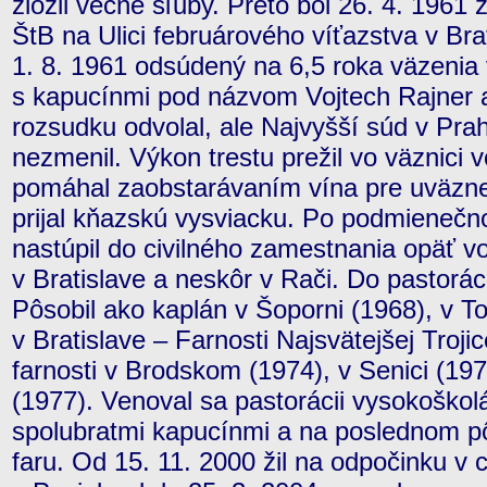
zložil večné sľuby. Preto bol 26. 4. 1961
ŠtB na Ulici februárového víťazstva v Brat
1. 8. 1961 odsúdený na 6,5 roka väzeni
s kapucínmi pod názvom Vojtech Rajner a
rozsudku odvolal, ale Najvyšší súd v Prah
nezmenil. Výkon trestu prežil vo väznici v
pomáhal zaobstarávaním vína pre uväzne
prijal kňazskú vysviacku. Po podmienečn
nastúpil do civilného zamestnania opäť 
v Bratislave a neskôr v Rači. Do pastorác
Pôsobil ako kaplán v Šoporni (1968), v T
v Bratislave – Farnosti Najsvätejšej Troji
farnosti v Brodskom (1974), v Senici (1
(1977). Venoval sa pastorácii vysokoško
spolubratmi kapucínmi a na poslednom pô
faru. Od 15. 11. 2000 žil na odpočinku v