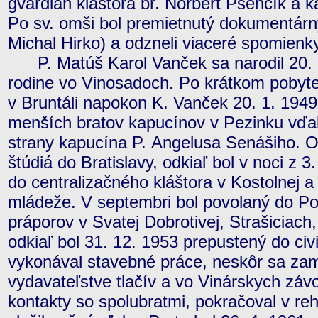
gvardián kláštora br. Norbert Pšenčík a 
Po sv. omši bol premietnutý dokumentárny
Michal Hirko) a odzneli viaceré spomienk
P. Matúš Karol Vanček sa narodil 20. 5
rodine vo Vinosadoch. Po krátkom pobyte 
v Bruntáli napokon K. Vanček 20. 1. 1949 
menších bratov kapucínov v Pezinku vď
strany kapucína P. Angelusa Senášiho. O r
štúdiá do Bratislavy, odkiaľ bol v noci z 
do centralizačného kláštora v Kostolnej a
mládeže. V septembri bol povolaný do P
práporov v Svatej Dobrotivej, Strašiciach,
odkiaľ bol 31. 12. 1953 prepustený do civ
vykonával stavebné práce, neskôr sa zam
vydavateľstve tlačív a vo Vinárskych záv
kontakty so spolubratmi, pokračoval v re