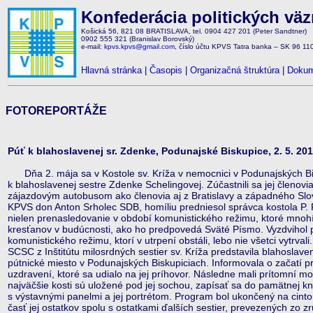
Konfederácia politických vä
Košická 56, 821 08 BRATISLAVA, tel. 0904 427 201 (Peter Sandtner)
0902 555 321 (Branislav Borovský)
e-mail:
kpvs.kpvs@gmail.com
, číslo účtu KPVS Tatra banka – SK 96 1
Hlavná stránka
|
Časopis
|
Organizačná štruktúra
|
Dokum
FOTOREPORTÁŽE
Púť k blahoslavenej sr. Zdenke, Podunajské Biskupice, 2. 5. 20
Dňa 2. mája sa v Kostole sv. Kríža v nemocnici v Podunajských Bi
k blahoslavenej sestre Zdenke Schelingovej. Zúčastnili sa jej členovi
zájazdovým autobusom ako členovia aj z Bratislavy a západného Sl
KPVS don Anton Srholec SDB, homíliu predniesol správca kostola P
nielen prenasledovanie v období komunistického režimu, ktoré mnohí 
kresťanov v budúcnosti, ako ho predpovedá Sväté Písmo. Vyzdvihol pr
komunistického režimu, ktorí v utrpení obstáli, lebo nie všetci vytrva
SCSC z Inštitútu milosrdných sestier sv. Kríža predstavila blahoslav
pútnické miesto v Podunajských Biskupiciach. Informovala o začatí p
uzdravení, ktoré sa udialo na jej príhovor. Následne mali prítomní možn
najväčšie kosti sú uložené pod jej sochou, zapísať sa do pamätnej kn
s výstavnými panelmi a jej portrétom. Program bol ukončený na cinto
časť jej ostatkov spolu s ostatkami ďalších sestier, prevezených zo z