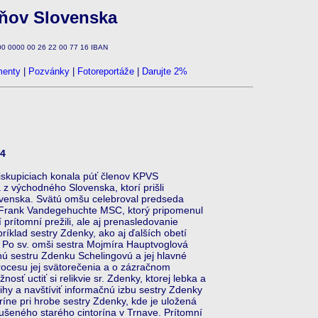
zňov Slovenska
100 0000 00 26 22 00 77 16 IBAN
enty
|
Pozvánky
|
Fotoreportáže
|
Darujte 2%
14
skupiciach konala púť členov KPVS
a z východného Slovenska, ktorí prišli
ovenska. Svätú omšu celebroval predseda
. Frank Vandegehuchte MSC, ktorý pripomenul
prítomní prežili, ale aj prenasledovanie
íklad sestry Zdenky, ako aj ďalších obetí
li. Po sv. omši sestra Mojmíra Hauptvoglová
enú sestru Zdenku Schelingovú a jej hlavné
rocesu jej svätorečenia a o zázračnom
osť uctiť si relikvie sr. Zdenky, ktorej lebka a
ihy a navštíviť informačnú izbu sestry Zdenky
ríne pri hrobe sestry Zdenky, kde je uložená
rušeného starého cintorína v Trnave. Prítomní