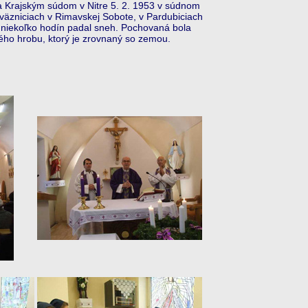
a Krajským súdom v Nitre 5. 2. 1953 v súdnom
 väzniciach v Rimavskej Sobote, v Pardubiciach
ň niekoľko hodín padal sneh. Pochovaná bola
ého hrobu, ktorý je zrovnaný so zemou.