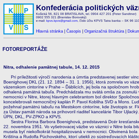
Konfederácia politických vä
Košická 56, 821 08 BRATISLAVA, tel. 0904 427 201 (Peter Sandtner)
0902 555 321 (Branislav Borovský)
e-mail:
kpvs.kpvs@gmail.com
, číslo účtu KPVS Tatra banka – SK 96 1
Hlavná stránka
|
Časopis
|
Organizačná štruktúra
|
Dokum
FOTOREPORTÁŽE
Nitra, odhalenie pamätnej tabule, 14. 12. 2015
Pri príležitosti výročí narodenia a úmrtia predstavenej sestier vince
Boenighovej DKL (21. 12. 1894 – 31. 1. 1956), ktorá zomrela vo vä
väzenskom cintoríne v Prahe – Ďáblicích, jej bola na spoločnom hrob
odhalená pamätná tabuľa. Predchádzala mu svätá omša za zosnulú v 
nemocnici v Nitre, ktorej hlavným celebrantom bol direktor Spoločnos
koncelebrovali nemocničný kaplán P. Pavol Kobliha SVD a Mons. Ľudo
požehnal pamätnú tabuľu na Mestskom cintoríne, kde životopis sr. F
za Ústav pamäti národa sa prihovoril riaditeľ kancelárie Tibor Ujlacký
ÚPN, DKL, PV-ZPKO a KPVS.
Sestra Florina Barbora Boenighová, predstavená Dcér kresťanskej 
22. novembra 1951. Vo vyšetrovacej väzbe vo väznici v Nitre bola bit
musela byť niekoľkokrát hospitalizovaná v nemocnici. Obvinená bola
Krištína a Rudolfa Púchovského, ktorí utiekli zo sústreďovacích klášt