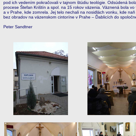
pod ich vedením pokračovali v tajnom štúdiu teológie. Odsúdená bol
procese Štefan Krištín a spol. na 15 rokov väzenia. Väznená bola vo
a v Prahe, kde zomrela. Jej telo nechali na nosidlách vonku, kde na
bez obradov na väzenskom cintoríne v Prahe – Ďablicích do spoločn
Peter Sandtner