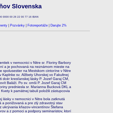
zňov Slovenska
100 0000 00 26 22 00 77 16 IBAN
enty
|
Pozvánky
|
Fotoreportáže
|
Darujte 2%
ntiek v nemocnici v Nitre sr. Floriny Barbory
zení a je pochovaná na neznámom mieste na
e spolusestier na Mestskom cintoríne v Nitre
Kaplnke sv. Alžbety Uhorskej vo Fakultnej
ti dcér kresťanskej lásky P. Jozef Garaj CM,
vít Baláži. Po sv. omši P. Jozef Garaj CM
loriny predniesla sr. Marianna Bucková DKL a
. Kvety k pamätnej tabuli položili zástupcovia
lásky v nemocnici v Nitre bola zatknutá
á a ponižovaná a pre zlý zdravotný stav
 z ukrývania kňazov-vincentínov Štefana
orov a z pomoci a podpory seminaristov, ktorí