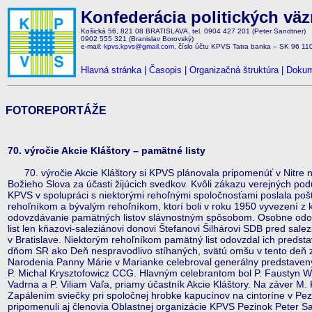
Konfederácia politických vä
Košická 56, 821 08 BRATISLAVA, tel. 0904 427 201 (Peter Sandtner)
0902 555 321 (Branislav Borovský)
e-mail:
kpvs.kpvs@gmail.com
, číslo účtu KPVS Tatra banka – SK 96 1
Hlavná stránka
|
Časopis
|
Organizačná štruktúra
|
Dokum
FOTOREPORTÁŽE
70. výročie Akcie Kláštory – pamätné listy
70. výročie Akcie Kláštory si KPVS plánovala pripomenúť v Nitre na
Božieho Slova za účasti žijúcich svedkov. Kvôli zákazu verejných pod
KPVS v spolupráci s niektorými rehoľnými spoločnosťami poslala pošt
rehoľníkom a bývalým rehoľníkom, ktorí boli v roku 1950 vyvezení z
odovzdávanie pamätných listov slávnostným spôsobom. Osobne odo
list len kňazovi-saleziánovi donovi Štefanovi Šilhárovi SDB pred sale
v Bratislave. Niektorým rehoľníkom pamätný list odovzdal ich predst
dňom SR ako Deň nespravodlivo stíhaných, svätú omšu v tento deň za
Narodenia Panny Márie v Marianke celebroval generálny predstaven
P. Michal Krysztofowicz CCG. Hlavným celebrantom bol P. Faustyn W
Vadrna a P. Viliam Vaľa, priamy účastník Akcie Kláštory. Na záver M. 
Zapálením sviečky pri spoločnej hrobke kapucínov na cintoríne v Pezin
pripomenuli aj členovia Oblastnej organizácie KPVS Pezinok Peter S