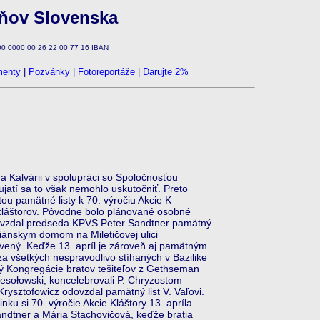
zňov Slovenska
100 0000 00 26 22 00 77 16 IBAN
enty
|
Pozvánky
|
Fotoreportáže
|
Darujte 2%
 Kalvárii v spolupráci so Spoločnosťou
ujatí sa to však nemohlo uskutočniť. Preto
ou pamätné listy k 70. výročiu Akcie K
 kláštorov. Pôvodne bolo plánované osobné
vzdal predseda KPVS Peter Sandtner pamätný
ziánskym domom na Miletičovej ulici
avený. Keďže 13. apríl je zároveň aj pamätným
 všetkých nespravodlivo stíhaných v Bazilike
ý Kongregácie bratov tešiteľov z Gethseman
esołowski, koncelebrovali P. Chryzostom
Krysztofowicz odovzdal pamätný list V. Vaľovi.
ku si 70. výročie Akcie Kláštory 13. apríla
andtner a Mária Stachovičová, keďže bratia