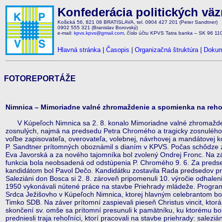
Konfederácia politických vä
Košická 56, 821 08 BRATISLAVA, tel. 0904 427 201 (Peter Sandtner)
0902 555 321 (Branislav Borovský)
e-mail:
kpvs.kpvs@gmail.com
, číslo účtu KPVS Tatra banka – SK 96 1
Hlavná stránka
|
Časopis
|
Organizačná štruktúra
|
Dokum
FOTOREPORTÁŽE
Nimnica – Mimoriadne valné zhromaždenie a spomienka na rehoľn
V Kúpeľoch Nimnica sa 2. 8. konalo Mimoriadne valné zhromažde
zosnulých, najmä na predsedu Petra Chromého a tragicky zosnulého
voľbe zapisovateľa, overovateľa, volebnej, návrhovej a mandátovej k
P. Sandtner prítomných oboznámil s dianím v KPVS. Počas schôdze z
Eva Javorská a za nového tajomníka bol zvolený Ondrej Fronc. Na zá
funkcia bola neobsadená od odstúpenia P. Chromého 9. 6. Za preds
kandidátom bol Pavol Dečo. Kandidátku zostavila Rada predsedov 
Saleziáni don Bosca si 2. 8. zároveň pripomenuli 10. výročie odhalen
1950 vykonávali nútené práce na stavbe Priehrady mládeže. Progra
Srdca Ježišovho v Kúpeľoch Nimnica, ktorej hlavným celebrantom bol
Timko SDB. Na záver prítomní zaspievali pieseň Christus vincit, kto
skončení sv. omše sa prítomní presunuli k pamätníku, ku ktorému bol
predniesli traja rehoľníci, ktorí pracovali na stavbe priehrady: sale