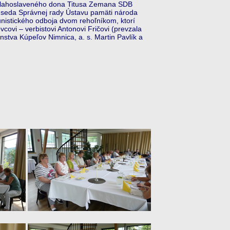
 blahoslaveného dona Titusa Zemana SDB
edseda Správnej rady Ústavu pamäti národa
munistického odboja dvom rehoľníkom, ktorí
ovi – verbistovi Antonovi Fričovi (prevzala
stva Kúpeľov Nimnica, a. s. Martin Pavlík a