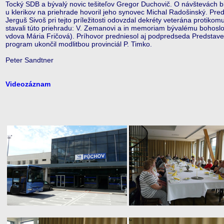
Tocký SDB a bývalý novic tešiteľov Gregor Duchovič. O návštevách
u klerikov na priehrade hovoril jeho synovec Michal Radošinský. Pr
Jerguš Sivoš pri tejto príležitosti odovzdal dekréty veterána protiko
stavali túto priehradu: V. Zemanovi a in memoriam bývalému bohoslovc
vdova Mária Fričová). Príhovor predniesol aj podpredseda Predstaven
program ukončil modlitbou provinciál P. Timko.
Peter Sandtner
Videozáznam