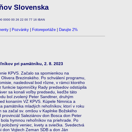
zňov Slovenska
100 0000 00 26 22 00 77 16 IBAN
enty
|
Pozvánky
|
Fotoreportáže
|
Darujte 2%
íkov pri pamätníku, 2. 8. 2023
nie KPVS. Začalo sa spomienkou na
 Olivera Brezinského. Po schválení programu,
omisie, nasledoval bod rôzne, v rámci ktorého
 funkcie tajomníčky Rady predsedov odstúpila
ver sa konali voľby predsedu, keďže táto
edu bol zvolený Peter Sandtner, druhým
pred konaním VZ KPVS. Kúpele Nimnica a
ia pamätníka mladých rehoľníkov, ktorí v roku
m sa začal sv. omšou v Kaplnke Božského
 provinciál Saleziánov don Bosca don Peter
rá bola hymnou rehoľníkov na priehrade. Po
 položený veniec, kvety a sviečka. Svedectvá
ziáni don Vojtech Zeman SDB a don Ján