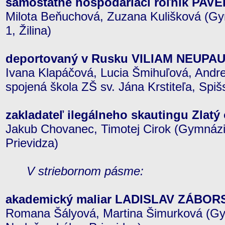
samostatne hospodáriaci roľník PAV
Milota Beňuchová, Zuzana Kulišková (G
1, Žilina)
deportovaný v Rusku VILIAM NEUPA
Ivana Klapáčová, Lucia Šmihuľová, Andre
spojená škola ZŠ sv. Jána Krstiteľa, Spiš
zakladateľ ilegálneho skautingu Zlat
Jakub Chovanec, Timotej Cirok (Gymnáz
Prievidza)
V striebornom pásme:
akademický maliar LADISLAV ZÁBOR
Romana Šályová, Martina Šimurková (G