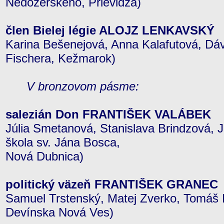
Nedožerského, Prievidza)
člen Bielej légie ALOJZ LENKAVSKÝ
Karina Bešenejová, Anna Kalafutová, Dáv
Fischera, Kežmarok)
V bronzovom pásme:
salezián Don FRANTIŠEK VALÁBEK
Júlia Smetanová, Stanislava Brindzová, 
škola sv. Jána Bosca,
Nová Dubnica)
politický väzeň FRANTIŠEK GRANEC
Samuel Trstenský, Matej Zverko, Tomáš H
Devínska Nová Ves)