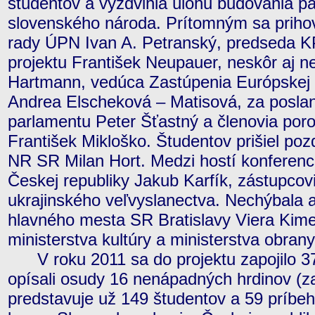
študentov a vyzdvihla úlohu budovania pa
slovenského národa. Prítomným sa prihovo
rady ÚPN Ivan A. Petranský, predseda K
projektu František Neupauer, neskôr aj 
Hartmann, vedúca Zastúpenia Európskej 
Andrea Elscheková – Matisová, za posl
parlamentu Peter Šťastný a členovia por
František Mikloško. Študentov prišiel poz
NR SR Milan Hort. Medzi hostí konferencie
Českej republiky Jakub Karfík, zástupcov
ukrajinského veľvyslanectva. Nechýbala a
hlavného mesta SR Bratislavy Viera Kime
ministerstva kultúry a ministerstva obran
V roku 2011 sa do projektu zapojilo 37 
opísali osudy 16 nenápadných hrdinov (za 
predstavuje už 149 študentov a 59 príbe