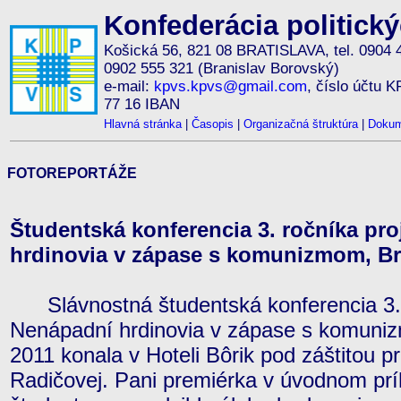
Konfederácia politick
Košická 56, 821 08 BRATISLAVA, tel. 0904 
0902 555 321 (Branislav Borovský)
e-mail:
kpvs.kpvs@gmail.com
, číslo účtu 
77 16 IBAN
Hlavná stránka
|
Časopis
|
Organizačná štruktúra
|
Dokum
FOTOREPORTÁŽE
Študentská konferencia 3. ročníka pr
hrdinovia v zápase s komunizmom, Brat
Slávnostná študentská konferencia 3. 
Nenápadní hrdinovia v zápase s komuni
2011 konala v Hoteli Bôrik pod záštitou 
Radičovej. Pani premiérka v úvodnom prí