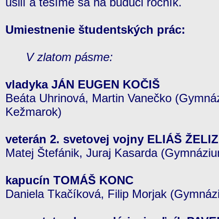
úsilí a tešíme sa na budúci ročník.
Umiestnenie študentských prác:
V zlatom pásme:
vladyka JÁN EUGEN KOČIŠ
Beáta Uhrinová, Martin Vanečko (Gymnáz
Kežmarok)
veterán 2. svetovej vojny ELIÁŠ ŽEL
Matej Štefánik, Juraj Kasarda (Gymnáziu
kapucín TOMÁŠ KONC
Daniela Tkačíková, Filip Morjak (Gymnáz