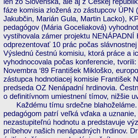
len zo Slovenska, ale aj z Českej republik
fáze komisia zložená zo zástupcov ÚPN 
Jakubčin, Marián Gula, Martin Lacko), K
pedagógov (Mária Goceliaková) vyhodnoti
vystihovala zámer projektu NENÁPADNÍ
odprezentovať 10 prác počas slávnostnej 
Výslednú čestnú komisiu, ktorá práce a i
vyhodnocovala počas konferencie, tvorili:
Novembra ‘89 František Mikloško, europ
zástupca hodnotiacej komisie František 
predseda OZ Nenápadní hrdinovia. Čestn
o definitívnom umiestnení tímov, nižšie 
Každému tímu srdečne blahoželáme. V
pedagógom patrí veľká vďaka a uznanie,
nezastupiteľnú hodnotu a predstavuje vý
príbehov našich nenápadných hrdinov. D