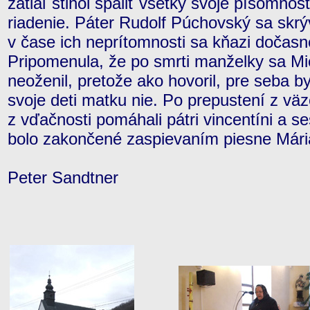
zatiaľ stihol spáliť všetky svoje písomnos
riadenie. Páter Rudolf Púchovský sa skrýv
v čase ich neprítomnosti sa kňazi dočasne
Pripomenula, že po smrti manželky sa Mi
neoženil, pretože ako hovoril, pre seba by
svoje deti matku nie. Po prepustení z vä
z vďačnosti pomáhali pátri vincentíni a se
bolo zakončené zaspievaním piesne Mári
Peter Sandtner