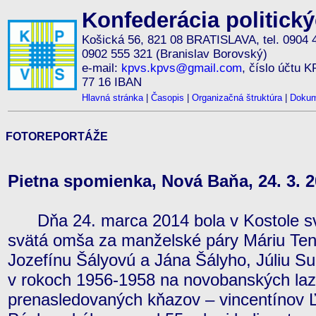
Konfederácia politick
Košická 56, 821 08 BRATISLAVA, tel. 0904 
0902 555 321 (Branislav Borovský)
e-mail:
kpvs.kpvs@gmail.com
, číslo účtu 
77 16 IBAN
Hlavná stránka
|
Časopis
|
Organizačná štruktúra
|
Dokum
FOTOREPORTÁŽE
Pietna spomienka, Nová Baňa, 24. 3. 
Dňa 24. marca 2014 bola v Kostole sv.
svätá omša za manželské páry Máriu Ten
Jozefínu Šályovú a Jána Šályho, Júliu Su
v rokoch 1956-1958 na novobanských laz
prenasledovaných kňazov – vincentínov Ľ