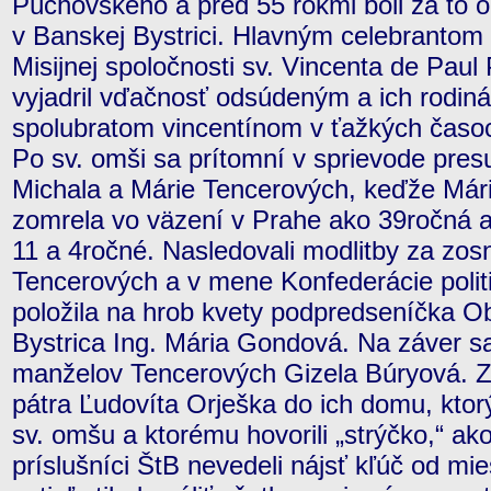
Púchovského a pred 55 rokmi boli za to
v Banskej Bystrici. Hlavným celebrantom 
Misijnej spoločnosti sv. Vincenta de Paul
vyjadril vďačnosť odsúdeným a ich rodiná
spolubratom vincentínom v ťažkých časo
Po sv. omši sa prítomní v sprievode presu
Michala a Márie Tencerových, keďže Mári
zomrela vo väzení v Prahe ako 39ročná a zo
11 a 4ročné. Nasledovali modlitby za zo
Tencerových a v mene Konfederácie poli
položila na hrob kvety podpredseníčka O
Bystrica Ing. Mária Gondová. Na záver sa 
manželov Tencerových Gizela Búryová. Z
pátra Ľudovíta Orješka do ich domu, ktorý
sv. omšu a ktorému hovorili „strýčko,“ ako
príslušníci ŠtB nevedeli nájsť kľúč od mie