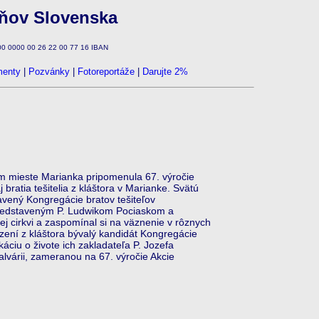
zňov Slovenska
100 0000 00 26 22 00 77 16 IBAN
enty
|
Pozvánky
|
Fotoreportáže
|
Darujte 2%
m mieste Marianka pripomenula 67. výročie
 bratia tešitelia z kláštora v Marianke. Svätú
vený Kongregácie bratov tešiteľov
predstaveným P. Ludwikom Pociaskom a
kej cirkvi a zaspomínal si na väznenie v rôznych
zení z kláštora bývalý kandidát Kongregácie
káciu o živote ich zakladateľa P. Jozefa
lvárii, zameranou na 67. výročie Akcie