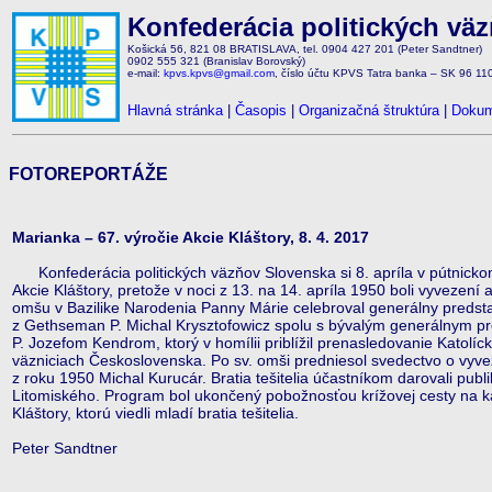
Konfederácia politických vä
Košická 56, 821 08 BRATISLAVA, tel. 0904 427 201 (Peter Sandtner)
0902 555 321 (Branislav Borovský)
e-mail:
kpvs.kpvs@gmail.com
, číslo účtu KPVS Tatra banka – SK 96 1
Hlavná stránka
|
Časopis
|
Organizačná štruktúra
|
Dokum
FOTOREPORTÁŽE
Marianka – 67. výročie Akcie Kláštory, 8. 4. 2017
Konfederácia politických väzňov Slovenska si 8. apríla v pútnicko
Akcie Kláštory, pretože v noci z 13. na 14. apríla 1950 boli vyvezení aj
omšu v Bazilike Narodenia Panny Márie celebroval generálny predsta
z Gethseman P. Michal Krysztofowicz spolu s bývalým generálnym 
P. Jozefom Kendrom, ktorý v homílii priblížil prenasledovanie Katolíc
väzniciach Československa. Po sv. omši predniesol svedectvo o vyve
z roku 1950 Michal Kurucár. Bratia tešitelia účastníkom darovali publi
Litomiského. Program bol ukončený pobožnosťou krížovej cesty na ka
Kláštory, ktorú viedli mladí bratia tešitelia.
Peter Sandtner