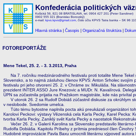
Konfederácia politických vä
Košická 56, 821 08 BRATISLAVA, tel. 0904 427 201 (Peter Sandtner)
0902 555 321 (Branislav Borovský)
e-mail:
kpvs.kpvs@gmail.com
, číslo účtu KPVS Tatra banka – SK 96 1
Hlavná stránka
|
Časopis
|
Organizačná štruktúra
|
Dokum
FOTOREPORTÁŽE
Mene Tekel, 25. 2. - 3. 3.2013, Praha
Na 7. ročníku medzinárodného festivalu proti totalite Mene Tekel (2
Slovensko, a to najmä zásluhou členov KPVS: Anton Srholec svojím p
festivalu pri jeho otvorení 25. 2. v Chráme sv. Mikuláša. Na slávnostno
prezident INTER.ASSO Jure Knezovic a MUDr. N. Kavalírová. Delegác
ÚPN sa zúčastnila prijatia na Pražskom magistráte, kde nás privítal
V utorok 26. 2 sa Rudolf Dobiáš zúčastnil diskusie za okrúhlym s
v neslobode. Svedomie umelca.
Túto tému bytostne naplnila pocta akú preukázali organizátori tohto
Karolovi Peckovi: výstavy Vězenská cela Karla Pecky, Karel Pecka:
tvorba Karla Pecky, Zaniklý svět Karla Pecky a naostatok Rekonstru
Večer 26. 2. v Galerii Karolina sa Slovensko predstavilo literár
Rudolfa Dobiáša. Kapitolu Príbehy z prítmia predniesol člen Činohr
Hudobné improvizácie Pavla Baxu umocnili literárnu výpoveď autora k