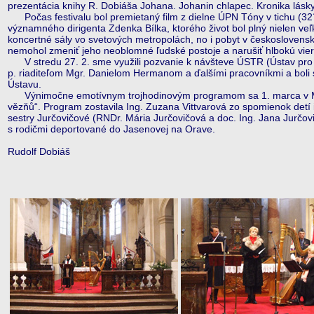
prezentácia knihy R. Dobiáša Johana. Johanin chlapec. Kronika lásky
Počas festivalu bol premietaný film z dielne ÚPN Tóny v tichu (32´),
významného dirigenta Zdenka Bílka, ktorého život bol plný nielen veľ
koncertné sály vo svetových metropolách, no i pobyt v československ
nemohol zmeniť jeho neoblomné ľudské postoje a narušiť hlbokú vie
V stredu 27. 2. sme využili pozvanie k návšteve ÚSTR (Ústav pro stu
p. riaditeľom Mgr. Danielom Hermanom a ďalšími pracovníkmi a bol
Ústavu.
Výnimočne emotívnym trojhodinovým programom sa 1. marca v Mestsk
vězňů“. Program zostavila Ing. Zuzana Vittvarová zo spomienok detí i 
sestry Jurčovičové (RNDr. Mária Jurčovičová a doc. Ing. Jana Jurčovič
s rodičmi deportované do Jasenovej na Orave.
Rudolf Dobiáš