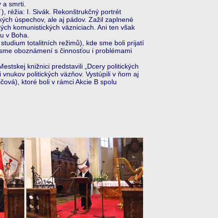
 a smrti.
 réžia: I. Sivák. Rekonštrukčný portrét
kých úspechov, ale aj pádov. Zažil zaplnené
ých komunistických väzniciach. Ani ten však
ru v Boha.
dium totalitních režimů), kde sme boli prijatí
i sme oboznámení s činnosťou i problémami
ej knižnici predstavili „Dcery politických
vnukov politických väzňov. Vystúpili v ňom aj
ová), ktoré boli v rámci Akcie B spolu