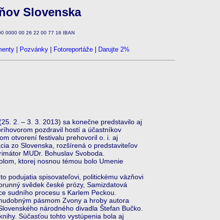
zňov Slovenska
100 0000 00 26 22 00 77 16 IBAN
enty
|
Pozvánky
|
Fotoreportáže
|
Darujte 2%
5. 2. – 3. 3. 2013) sa konečne predstavilo aj
ríhovorom pozdravil hostí a účastníkov
m otvorení festivalu prehovoril o. i. aj
ia zo Slovenska, rozšírená o predstaviteľov
 primátor MUDr. Bohuslav Svoboda.
tolom, ktorej nosnou témou bolo Umenie
 podujatia spisovateľovi, politickému väzňovi
 Korunný svědek české prózy, Samizdatová
kce sudního procesu s Karlem Peckou.
no-hudobným pásmom Zvony a hroby autora
y Slovenského národného divadla Štefan Bučko.
nihy. Súčasťou tohto vystúpenia bola aj