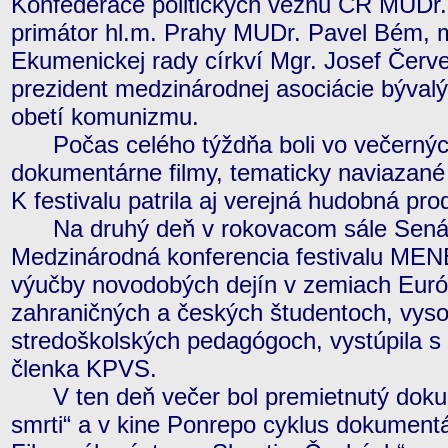
Konfederace politických vězňů ČR MUDr.
primátor hl.m. Prahy MUDr. Pavel Bém, 
Ekumenickej rady církví Mgr. Josef Červ
prezident medzinárodnej asociácie bývalý
obetí komunizmu.
Počas celého týždňa boli vo večernýc
dokumentárne filmy, tematicky naviazané 
K festivalu patrila aj verejná hudobná pro
Na druhý deň v rokovacom sále Senát
Medzinárodná konferencia festivalu ME
výučby novodobých dejín v zemiach Európs
zahraničných a českých študentoch, vys
stredoškolských pedagógoch, vystúpila s 
členka KPVS.
V ten deň večer bol premietnutý dokume
smrti“ a v kine Ponrepo cyklus dokumentá