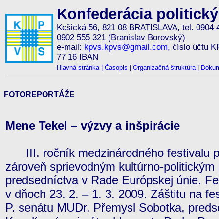
Konfederácia politick
Košická 56, 821 08 BRATISLAVA, tel. 0904 
0902 555 321 (Branislav Borovský)
e-mail:
kpvs.kpvs@gmail.com
, číslo účtu 
77 16 IBAN
Hlavná stránka
|
Časopis
|
Organizačná štruktúra
|
Dokum
FOTOREPORTÁŽE
Mene Tekel – výzvy a inšpirácie
III. ročník medzinárodného festivalu pro
zároveň sprievodným kultúrno-politickým
predsedníctva v Rade Európskej únie. Fes
v dňoch 23. 2. – 1. 3. 2009. Záštitu na f
P. senátu MUDr. Přemysl Sobotka, pre