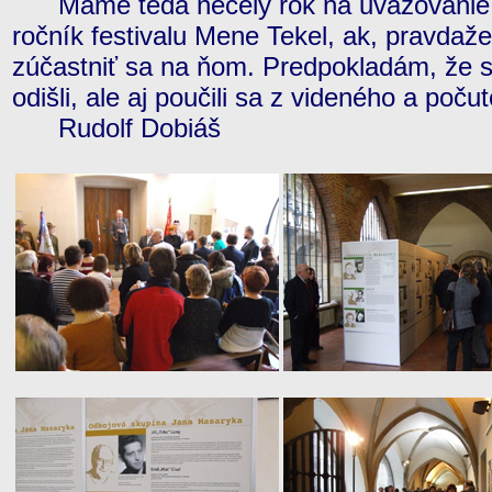
Máme teda necelý rok na uvažovanie ak
ročník festivalu Mene Tekel, ak, pravdaže
zúčastniť sa na ňom. Predpokladám, že sme
odišli, ale aj poučili sa z videného a poču
Rudolf Dobiáš