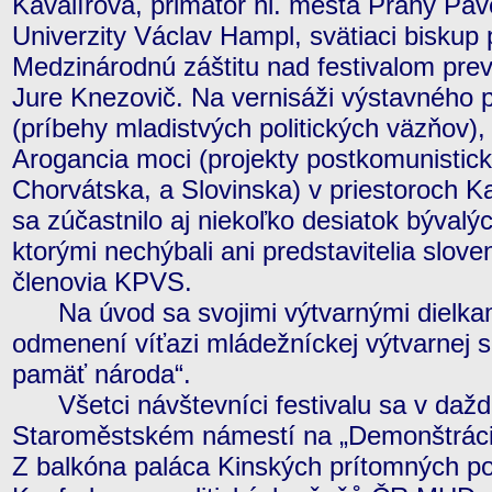
Kavalírová, primátor hl. mesta Prahy Pav
Univerzity Václav Hampl, svätiaci biskup
Medzinárodnú záštitu nad festivalom pre
Jure Knezovič. Na vernisáži výstavného pro
(príbehy mladistvých politických väzňov)
Arogancia moci (projekty postkomunistick
Chorvátska, a Slovinska) v priestoroch Kar
sa zúčastnilo aj niekoľko desiatok bývalý
ktorými nechýbali ani predstavitelia slov
členovia KPVS.
Na úvod sa svojimi výtvarnými dielkami
odmenení víťazi mládežníckej výtvarnej súť
pamäť národa“.
Všetci návštevníci festivalu sa v daždi
Staroměstském námestí na „Demonštrácii pro
Z balkóna paláca Kinských prítomných po