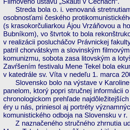
Filmového ústavu „Skauti v Čechách“.
Streda bola o. i. venovaná stretnutia
osobnosťami českého protikomunistickéh
(s krasokorčuliarkou Ájou Vrzáňovou a h
Bubníkom), vo štvrtok to bola rekonštruk
v realizácii poslucháčov Právnickej fakulty
patril chorvátskym a slovinským filmov
komunizmu, sobota zasa litovským a lot
Zavŕšením festivalu Mene Tekel bola ek
v katedrále sv. Víta v nedeľu 1. marca 20
Slovensko bolo na výstave v Karoline
panelom, ktorý popri stručnej informácii
chronologickom prehľade najdôležitejších 
éry u nás, priniesol aj portréty významný
komunistického odboja na Slovensku v r.
Z naznačeného stručného zhrnutia udalo