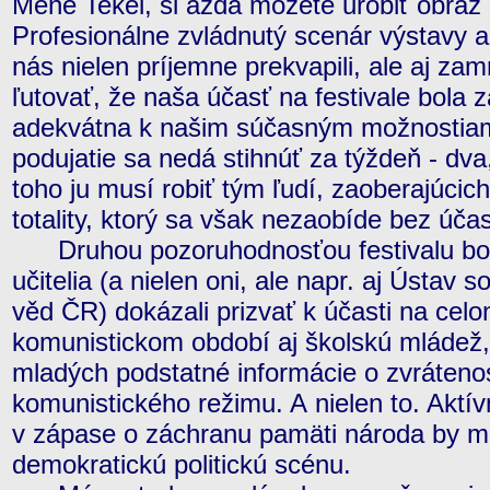
Mene Tekel, si azda môžete urobiť obraz 
Profesionálne zvládnutý scenár výstavy a
nás nielen príjemne prekvapili, ale aj za
ľutovať, že naša účasť na festivale bola 
adekvátna k našim súčasným možnostiam
podujatie sa nedá stihnúť za týždeň - dv
toho ju musí robiť tým ľudí, zaoberajúcich
totality, ktorý sa však nezaobíde bez úč
Druhou pozoruhodnosťou festivalu bola
učitelia (a nielen oni, ale napr. aj Ústav
věd ČR) dokázali prizvať k účasti na celo
komunistickom období aj školskú mládež,
mladých podstatné informácie o zvrátenost
komunistického režimu. A nielen to. Aktív
v zápase o záchranu pamäti národa by ma
demokratickú politickú scénu.