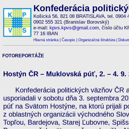
Konfederácia politick
Košická 56, 821 08 BRATISLAVA, tel. 0904 
0902 555 321 (Branislav Borovský)
e-mail:
kpvs.kpvs@gmail.com
, číslo účtu 
77 16 IBAN
Hlavná stránka
|
Časopis
|
Organizačná štruktúra
|
Dokum
FOTOREPORTÁŽE
Hostýn ČR – Muklovská púť, 2. – 4. 9.
Konfederácia politických väzňov ČR a
usporiadali v sobotu dňa 3. septembra 2
púť na Svätom Hostýne, na ktorú prijali 
z oblastných organizácii východného Slo
Topľou, Bardejova, Starej Ľubovne, Spišs