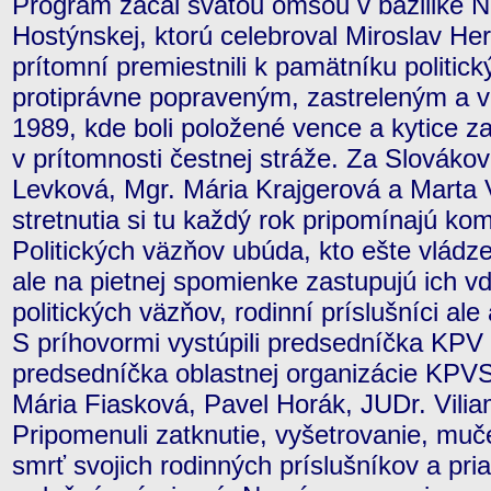
Program začal svätou omšou v bazilike 
Hostýnskej, ktorú celebroval Miroslav Her
prítomní premiestnili k pamätníku polit
protiprávne popraveným, zastreleným a 
1989, kde boli položené vence a kytice 
v prítomnosti čestnej stráže. Za Slovákov
Levková, Mgr. Mária Krajgerová a Marta 
stretnutia si tu každý rok pripomínajú kom
Politických väzňov ubúda, kto ešte vládz
ale na pietnej spomienke zastupujú ich vd
politických väzňov, rodinní príslušníci ale
S príhovormi vystúpili predsedníčka KPV 
predsedníčka oblastnej organizácie KPV
Mária Fiasková, Pavel Horák, JUDr. Vilia
Pripomenuli zatknutie, vyšetrovanie, muč
smrť svojich rodinných príslušníkov a pria