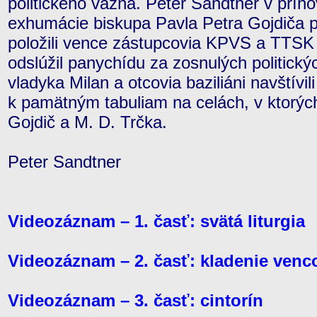
politického väzňa. Peter Sandtner v prího
exhumácie biskupa Pavla Petra Gojdiča p
položili vence zástupcovia KPVS a TTSK 
odslúžil panychídu za zosnulých politick
vladyka Milan a otcovia baziliáni navštívil
k pamätným tabuliam na celách, v ktorých
Gojdič a M. D. Trčka.
Peter Sandtner
Videozáznam – 1. časť: svätá liturgia
Videozáznam – 2. časť: kladenie venco
Videozáznam – 3. časť: cintorín