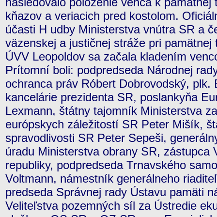
nasledovalo položenie venca k pamätnej 
kňazov a veriacich pred kostolom. Oficiá
účasti H udby Ministerstva vnútra SR a č
väzenskej a justičnej stráže pri pamätne
ÚVV Leopoldov sa začala kladením venc
Prítomní boli: podpredseda Národnej rad
ochranca práv Róbert Dobrovodský, plk. 
kancelárie prezidenta SR, poslankyňa E
Lexmann, štátny tajomník Ministerstva z
európskych záležitostí SR Peter Mišík, št
spravodlivosti SR Peter Sepeši, generál
úradu Ministerstva obrany SR, zástupca 
republiky, podpredseda Trnavského samo
Voltmann, námestník generálneho riaditeľ
predseda Správnej rady Ústavu pamäti n
Veliteľstva pozemných síl za Ústredie ek