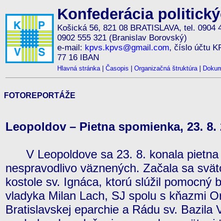
Konfederácia politick
Košická 56, 821 08 BRATISLAVA, tel. 0904 
0902 555 321 (Branislav Borovský)
e-mail:
kpvs.kpvs@gmail.com
, číslo účtu 
77 16 IBAN
Hlavná stránka
|
Časopis
|
Organizačná štruktúra
|
Dokum
FOTOREPORTÁŽE
Leopoldov – Pietna spomienka, 23. 8.
V Leopoldove sa 23. 8. konala pietna
nespravodlivo väznených. Začala sa svät
kostole sv. Ignáca, ktorú slúžil pomocný 
vladyka Milan Lach, SJ spolu s kňazmi O
Bratislavskej eparchie a Rádu sv. Bazila 