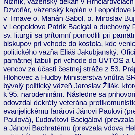
Nižník, väzenský dekan v Hrnčiarovciach
Dzvoňár, väzenský kaplán v Leopoldove kp
v Trnave o. Marián Sabol, o. Miroslav Bu
v Leopoldove Patrik Bacigál a duchovný
sv. liturgii sa prítomní pomodlili pri pamä
biskupov pri vchode do kostola, kde veni
politického väzňa Eliáš Jakubjanský. Ofic
pamätnej tabuli pri vchode do ÚVTOS a 
vencov za účasti čestnej stráže z 53. Prá
Hlohovec a Hudby Ministerstva vnútra SR.
bývalý politický väzeň Jaroslav Žilák, kto
k 95. narodeninám. Následne sa prihovori
odovzdal dekréty veterána protikomunist
evanjelickému farárovi Jánovi Paulovi (p
Paulová), Ľudovítovi Bacigálovi (prevzal
a Jánovi Bachratému (prevzala vdova He