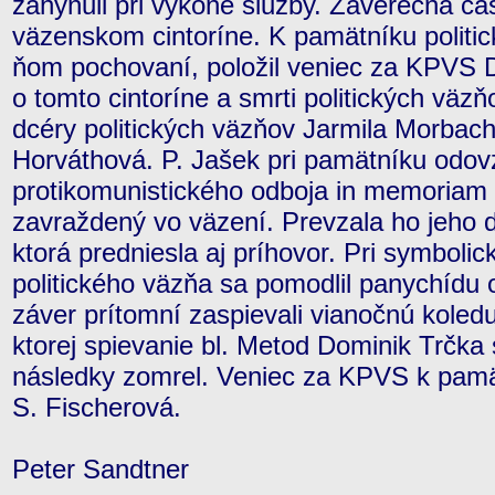
zahynuli pri výkone služby. Záverečná ča
väzenskom cintoríne. K pamätníku politic
ňom pochovaní, položil veniec za KPVS 
o tomto cintoríne a smrti politických väz
dcéry politických väzňov Jarmila Morbac
Horváthová. P. Jašek pri pamätníku odov
protikomunistického odboja in memoriam J
zavraždený vo väzení. Prevzala ho jeho d
ktorá predniesla aj príhovor. Pri symbo
politického väzňa sa pomodlil panychídu
záver prítomní zaspievali vianočnú koledu
ktorej spievanie bl. Metod Dominik Trčka s
následky zomrel. Veniec za KPVS k pamät
S. Fischerová.
Peter Sandtner