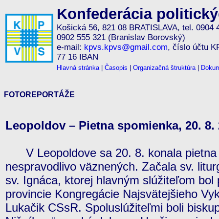
Konfederácia politick
Košická 56, 821 08 BRATISLAVA, tel. 0904 
0902 555 321 (Branislav Borovský)
e-mail:
kpvs.kpvs@gmail.com
, číslo účtu 
77 16 IBAN
Hlavná stránka
|
Časopis
|
Organizačná štruktúra
|
Dokum
FOTOREPORTÁŽE
Leopoldov – Pietna spomienka, 20. 8.
V Leopoldove sa 20. 8. konala pietna
nespravodlivo väznených. Začala sv. litu
sv. Ignáca, ktorej hlavným slúžiteľom bo
provincie Kongregácie Najsvätejšieho Vyk
Lukačik CSsR. Spoluslúžiteľmi boli bisku