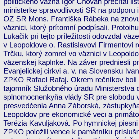
politického väzňa Igor Chovan prečítal li
ministerke spravodlivosti SR na podporu i
OZ SR Mons. Františka Rábeka na znovu
väznici, ktorý prítomní podpísali. Proto
Lukačik pri tejto príležitosti odovzdal v
v Leopoldove o. Rastislavovi Firmentovi r
Trčku, ktorý zomrel vo väznici v Leopold
väzenskej kaplnke. Na záver predniesli p
Evanjelickej cirkvi a. v. na Slovensku Iv
ZPKO Rafael Rafaj. Okrem rečníkov boli 
tajomník Služobného úradu Ministerstva
splnomocnenkyňa vlády SR pre slobodu v
presvedčenia Anna Záborská, zástupkyň
Leopoldov pre ekonomické veci a primát
Terézia Kavuljaková. Po hymnickej piesn
ZPKO položili vence k pamätníku príslušn