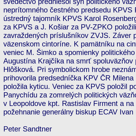
svedectvo predniesol syn politického väz
neprítomného čestného predsedu KPVS R
ústredný tajomník KPVS Karol Rosenber
za KPVS a J. Košiar za PV-ZPKO položil
zavraždených príslušníkov ZVJS. Záver 
väzenskom cintoríne. K pamätníku na cin
veniec M. Šimko a spomienky politického
Augustína Krajčíka na smrť spoluväzňov p
Hlôšková. Pri symbolickom hrobe neznám
prihovorila predsedníčka KPV ČR Milena 
položila kyticu. Veniec za KPVS položil po
Panychídu za zomrelých politických väzň
v Leopoldove kpt. Rastislav Firment a na 
požehnanie generálny biskup ECAV Ivan 
Peter Sandtner