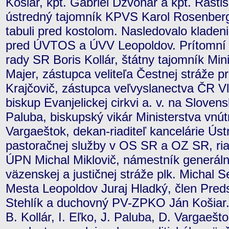
Košiar, kpt. Gabriel Dzvoňár a kpt. Rasti
ústredný tajomník KPVS Karol Rosenberg 
tabuli pred kostolom. Nasledovalo kladen
pred ÚVTOS a ÚVV Leopoldov. Prítomní b
rady SR Boris Kollár, štátny tajomník Mi
Majer, zástupca veliteľa Čestnej stráže p
Krajčovič, zástupca veľvyslanectva ČR Vl
biskup Evanjelickej cirkvi a. v. na Sloven
Paluba, biskupský vikár Ministerstva vnút
Vargaeštok, dekan-riaditeľ kancelárie Ús
pastoračnej služby v OS SR a OZ SR, ria
ÚPN Michal Miklovič, námestník generáln
väzenskej a justičnej stráže plk. Michal 
Mesta Leopoldov Juraj Hladký, člen Pre
Stehlík a duchovný PV-ZPKO Ján Košiar. 
B. Kollár, I. Eľko, J. Paluba, D. Vargaešto