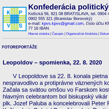
Konfederácia politick
Košická 56, 821 08 BRATISLAVA, tel. 0904 
0902 555 321 (Branislav Borovský)
e-mail:
kpvs.kpvs@gmail.com
, číslo účtu 
77 16 IBAN
Hlavná stránka
|
Časopis
|
Organizačná štruktúra
|
Dokum
FOTOREPORTÁŽE
Leopoldov – spomienka, 22. 8. 2020
V Leopoldove sa 22. 8. konala pietna
nespravodlivo a protiprávne väznených 
Začala sa svätou omšou vo Farskom kosto
hlavným celebrantom bol biskupský vikár
plk. Jozef Paluba a koncelebrovali Peter 