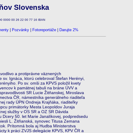
zňov Slovenska
100 0000 00 26 22 00 77 16 IBAN
enty
|
Pozvánky
|
Fotoreportáže
|
Darujte 2%
odlivo a protiprávne väznených
sv. Ignáca, ktorú celebroval Štefan Herényi,
erényiho. Po sv. omši za KPVS položil kvety
 vencov k pamätnej tabuli na bráne ÚVV a
ravodlivosti SR Lucie Žitňanskej, Miroslava
anectva ČR, námestníka generálneho riaditeľa
nej rady ÚPN Ondreja Krajňáka, riaditeľky
upcu primátorky Mesta Leopoldov Juraja
ačnej služby v OS SR a OZ SR Dávida
Dcery 50. let Marie Janalíkovej, podpredsedu
iesli L. Žitňanská, synovec Titusa Zemana
tok. Prítomná bola aj Hudba Ministerstva
 úcty k práci ZVJS delegácie KPVS, KPV ČR a