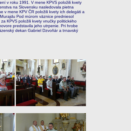
ždení v roku 1991. V mene KPVS položili kvety
zenstva na Slovensku nasledovala pietna
 v mene KPV ČR položili kvety ich delegáti a
a Murajdu Pod múrom väznice predniesol
a KPVS položili kvety vnučky politického
ovore predstavila jeho utrpenie. Pri hrobe
väzenský dekan Gabriel Dzvoňár a trnavský