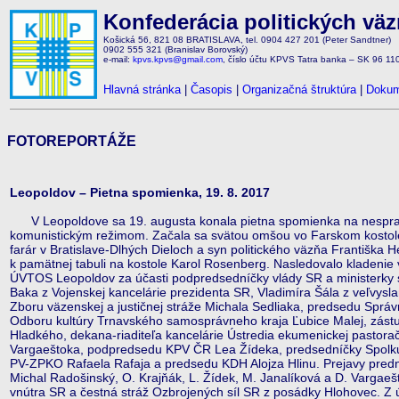
Konfederácia politických vä
Košická 56, 821 08 BRATISLAVA, tel. 0904 427 201 (Peter Sandtner)
0902 555 321 (Branislav Borovský)
e-mail:
kpvs.kpvs@gmail.com
, číslo účtu KPVS Tatra banka – SK 96 1
Hlavná stránka
|
Časopis
|
Organizačná štruktúra
|
Dokum
FOTOREPORTÁŽE
Leopoldov – Pietna spomienka, 19. 8. 2017
V Leopoldove sa 19. augusta konala pietna spomienka na nesprav
komunistickým režimom. Začala sa svätou omšou vo Farskom kostole 
farár v Bratislave-Dlhých Dieloch a syn politického väzňa Františka H
k pamätnej tabuli na kostole Karol Rosenberg. Nasledovalo kladenie
ÚVTOS Leopoldov za účasti podpredsedníčky vlády SR a ministerky sp
Baka z Vojenskej kancelárie prezidenta SR, Vladimíra Šála z veľvysl
Zboru väzenskej a justičnej stráže Michala Sedliaka, predsedu Správ
Odboru kultúry Trnavského samosprávneho kraja Ľubice Malej, zást
Hladkého, dekana-riaditeľa kancelárie Ústredia ekumenickej pastor
Vargaeštoka, podpredsedu KPV ČR Lea Žídeka, predsedníčky Spolku 
PV-ZPKO Rafaela Rafaja a predsedu KDH Alojza Hlinu. Prejavy predn
Michal Radošinský, O. Krajňák, L. Žídek, M. Janalíková a D. Vargaeš
vnútra SR a čestná stráž Ozbrojených síl SR z posádky Hlohovec. Z