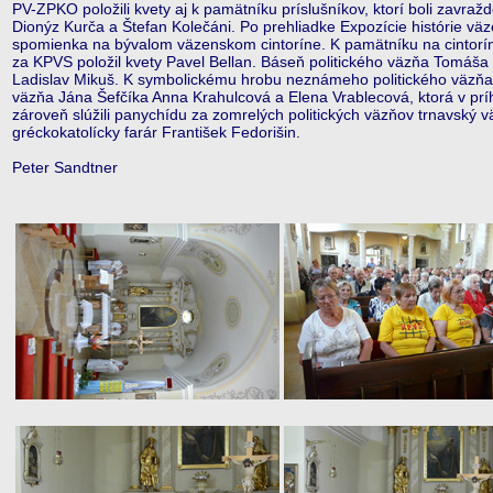
PV-ZPKO položili kvety aj k pamätníku príslušníkov, ktorí boli zavra
Dionýz Kurča a Štefan Kolečáni. Po prehliadke Expozície histórie vä
spomienka na bývalom väzenskom cintoríne. K pamätníku na cintoríne
za KPVS položil kvety Pavel Bellan. Báseň politického väzňa Tomáš
Ladislav Mikuš. K symbolickému hrobu neznámeho politického väzňa z
väzňa Jána Šefčíka Anna Krahulcová a Elena Vrablecová, ktorá v príh
zároveň slúžili panychídu za zomrelých politických väzňov trnavský 
gréckokatolícky farár František Fedorišin.
Peter Sandtner