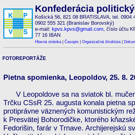
Konfederácia politick
Košická 56, 821 08 BRATISLAVA, tel. 0904 
0902 555 321 (Branislav Borovský)
e-mail:
kpvs.kpvs@gmail.com
, číslo účtu 
77 16 IBAN
Hlavná stránka
|
Časopis
|
Organizačná štruktúra
|
Dokum
FOTOREPORTÁŽE
Pietna spomienka, Leopoldov, 25. 8. 2
V Leopoldove sa na sviatok bl. mučen
Trčku CSsR 25. augusta konala pietna s
protiprávne väznených komunistickým re
k Presvätej Bohorodičke, ktorého kňazské
Fedorišin, farár v Trnave. Archijerejskú svä