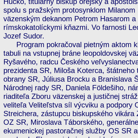
Hučko, titulárny biskup orejský a apoštol
spolu s pražským protosynklom Milanom
väzenským dekanom Petrom Hasarom a ďa
rímskokatolíckymi kňazmi. Vo farnosti Leo
Jozef Sudor.
Program pokračoval pietným aktom kla
tabuli na vstupnej bráne leopoldovskej vä
Ryšavého, radcu Českého veľvyslanectva
prezidenta SR, Miloša Koterca, štátneho 
obrany SR, Júliusa Brocku a Branislava 
Národnej rady SR, Daniela Földešiho, n
riaditeľa Zboru väzenskej a justičnej st
veliteľa Veliteľstva síl výcviku a podpory
Streichera, zástupcu biskupského vikára
OZ SR, Miroslava Táborského, generáln
ekumenickej pastoračnej služby OS SR 