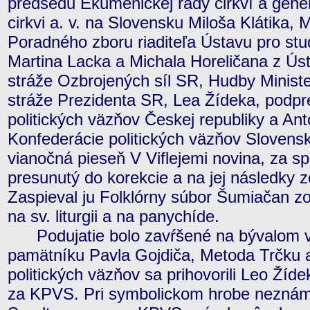
predsedu Ekumenickej rady cirkví a gener
cirkvi a. v. na Slovensku Miloša Klátika,
Poradného zboru riaditeľa Ústavu pro stud
Martina Lacka a Michala Horeličana z Ús
stráže Ozbrojených síl SR, Hudby Ministe
stráže Prezidenta SR, Lea Žídeka, podp
politických väzňov Českej republiky a An
Konfederácie politických väzňov Slovens
vianočná pieseň V Viflejemi novina, za spi
presunutý do korekcie a na jej následky
Zaspieval ju Folklórny súbor Šumiačan zo
na sv. liturgii a na panychíde.
Podujatie bolo zavŕšené na bývalom vä
pamätníku Pavla Gojdiča, Metoda Trčku 
politických väzňov sa prihovorili Leo Ží
za KPVS. Pri symbolickom hrobe neznáme