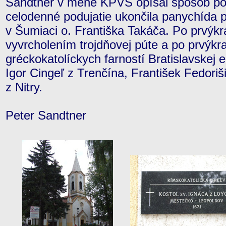
Sandtner v mene KPVS opísal spôsob po
celodenné podujatie ukončila panychída 
v Šumiaci o. Františka Takáča. Po prvýkrá
vyvrcholením trojdňovej púte a po prvýkrat
gréckokatolíckych farností Bratislavskej e
Igor Cingeľ z Trenčína, František Fedori
z Nitry.
Peter Sandtner