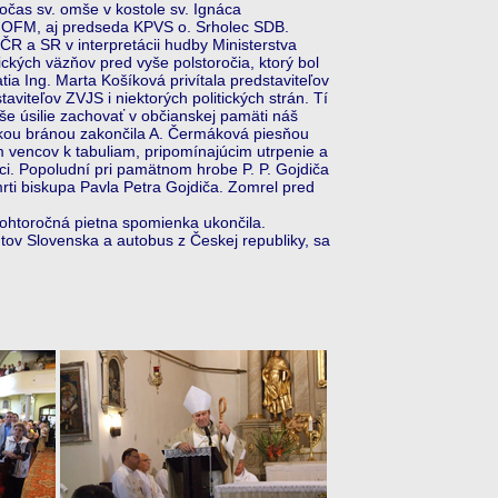
očas sv. omše v kostole sv. Ignáca
š OFM, aj predseda KPVS o. Srholec SDB.
ČR a SR v interpretácii hudby Ministerstva
tických väzňov pred vyše polstoročia, ktorý bol
ia Ing. Marta Košíková privítala predstaviteľov
aviteľov ZVJS i niektorých politických strán. Tí
aše úsilie zachovať v občianskej pamäti náš
skou bránou zakončila A. Čermáková piesňou
 vencov k tabuliam, pripomínajúcim utrpenie a
ici. Popoludní pri pamätnom hrobe P. P. Gojdiča
rti biskupa Pavla Petra Gojdiča. Zomrel pred
toročná pietna spomienka ukončila.
kútov Slovenska a autobus z Českej republiky, sa