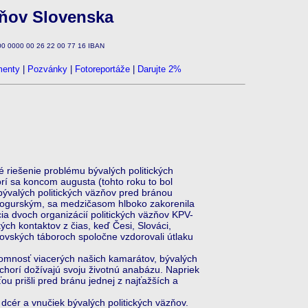
zňov Slovenska
100 0000 00 26 22 00 77 16 IBAN
enty
|
Pozvánky
|
Fotoreportáže
|
Darujte 2%
é riešenie problému bývalých politických
orí sa koncom augusta (tohto roku to bol
 bývalých politických väzňov pred bránou
rnogurským, sa medzičasom hlboko zakorenila
ia dvoch organizácií politických väzňov KPV-
ch kontaktov z čias, keď Česi, Slováci,
movských táboroch spoločne vzdorovali útlaku
mnosť viacerých našich kamarátov, bývalých
 chorí dožívajú svoju životnú anabázu. Napriek
ou prišli pred bránu jednej z najťažších a
cér a vnučiek bývalých politických väzňov.