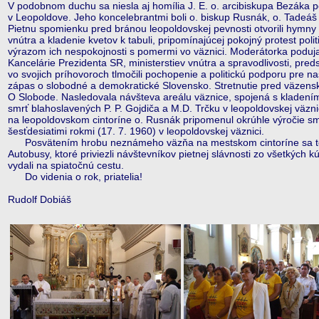
V podobnom duchu sa niesla aj homília J. E. o. arcibiskupa Bezáka p
v Leopoldove. Jeho koncelebrantmi boli o. biskup Rusnák, o. Tadeá
Pietnu spomienku pred bránou leopoldovskej pevnosti otvorili hymny 
vnútra a kladenie kvetov k tabuli, pripomínajúcej pokojný protest poli
výrazom ich nespokojnosti s pomermi vo väznici. Moderátorka podujat
Kancelárie Prezidenta SR, ministerstiev vnútra a spravodlivosti, predst
vo svojich príhovoroch tlmočili pochopenie a politickú podporu pre n
zápas o slobodné a demokratické Slovensko. Stretnutie pred väzen
O Slobode. Nasledovala návšteva areálu väznice, spojená s kladením
smrť blahoslavených P. P. Gojdiča a M.D. Trčku v leopoldovskej väzn
na leopoldovskom cintoríne o. Rusnák pripomenul okrúhle výročie sm
šesťdesiatimi rokmi (17. 7. 1960) v leopoldovskej väznici.
Posvätením hrobu neznámeho väzňa na mestskom cintoríne sa toh
Autobusy, ktoré priviezli návštevníkov pietnej slávnosti zo všetkých 
vydali na spiatočnú cestu.
Do videnia o rok, priatelia!
Rudolf Dobiáš