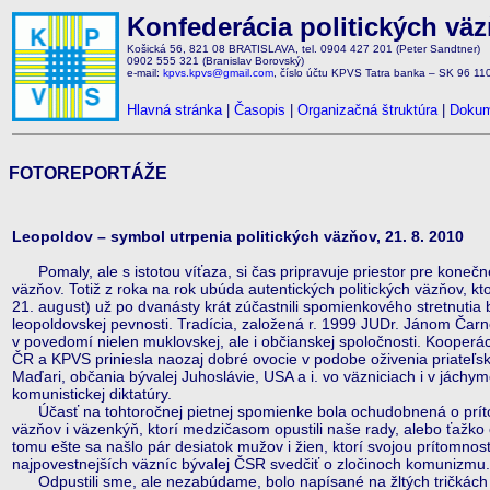
Konfederácia politických vä
Košická 56, 821 08 BRATISLAVA, tel. 0904 427 201 (Peter Sandtner)
0902 555 321 (Branislav Borovský)
e-mail:
kpvs.kpvs@gmail.com
, číslo účtu KPVS Tatra banka – SK 96 1
Hlavná stránka
|
Časopis
|
Organizačná štruktúra
|
Dokum
FOTOREPORTÁŽE
Leopoldov – symbol utrpenia politických väzňov, 21. 8. 2010
Pomaly, ale s istotou víťaza, si čas pripravuje priestor pre konečn
väzňov. Totiž z roka na rok ubúda autentických politických väzňov, kt
21. august) už po dvanásty krát zúčastnili spomienkového stretnutia
leopoldovskej pevnosti. Tradícia, založená r. 1999 JUDr. Jánom Ča
v povedomí nielen muklovskej, ale i občianskej spoločnosti. Kooperác
ČR a KPVS priniesla naozaj dobré ovocie v podobe oživenia priateľský
Maďari, občania bývalej Juhoslávie, USA a i. vo väzniciach i v jáchy
komunistickej diktatúry.
Účasť na tohtoročnej pietnej spomienke bola ochudobnená o príto
väzňov i väzenkýň, ktorí medzičasom opustili naše rady, alebo ťažko
tomu ešte sa našlo pár desiatok mužov i žien, ktorí svojou prítomnosť
najpovestnejších väzníc bývalej ČSR svedčiť o zločinoch komunizmu.
Odpustili sme, ale nezabúdame, bolo napísané na žltých tričkách d