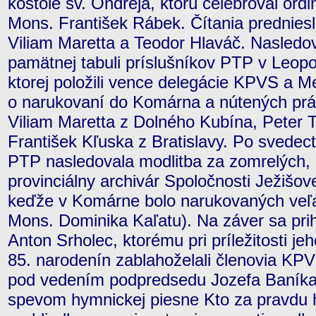
kostole sv. Ondreja, ktorú celebroval or
Mons. František Rábek. Čítania predniesli
Viliam Maretta a Teodor Hlaváč. Nasledov
pamätnej tabuli príslušníkov PTP v Leopo
ktorej položili vence delegácie KPVS a 
o narukovaní do Komárna a nútených prá
Viliam Maretta z Dolného Kubína, Peter T
František Kľuska z Bratislavy. Po svedec
PTP nasledovala modlitba za zomrelých, 
provinciálny archivár Spoločnosti Ježišov
keďže v Komárne bolo narukovaných veľa 
Mons. Dominika Kaľatu). Na záver sa pr
Anton Srholec, ktorému pri príležitosti jeh
85. narodenín zablahoželali členovia K
pod vedením podpredsedu Jozefa Baníka.
spevom hymnickej piesne Kto za pravdu 