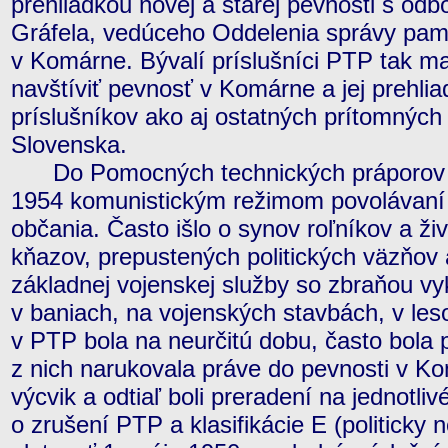
prehliadkou novej a starej pevnosti s o
Gráfela, vedúceho Oddelenia správy pam
v Komárne. Bývalí príslušníci PTP tak m
navštíviť pevnosť v Komárne a jej prehlia
príslušníkov ako aj ostatných prítomnýc
Slovenska.
Do Pomocných technických práporov (P
1954 komunistickým režimom povolávaní tz
občania. Často išlo o synov roľníkov a ži
kňazov, prepustených politických väzňov
základnej vojenskej služby so zbraňou vy
v baniach, na vojenských stavbách, v le
v PTP bola na neurčitú dobu, často bola 
z nich narukovala práve do pevnosti v Ko
výcvik a odtiaľ boli preradení na jednotli
o zrušení PTP a klasifikácie E (politicky