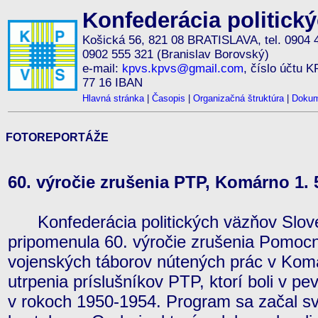
Konfederácia politick
Košická 56, 821 08 BRATISLAVA, tel. 0904 
0902 555 321 (Branislav Borovský)
e-mail:
kpvs.kpvs@gmail.com
, číslo účtu 
77 16 IBAN
Hlavná stránka
|
Časopis
|
Organizačná štruktúra
|
Dokum
FOTOREPORTÁŽE
60. výročie zrušenia PTP, Komárno 1. 
Konfederácia politických väzňov Slove
pripomenula 60. výročie zrušenia Pomocn
vojenských táborov nútených prác v Ko
utrpenia príslušníkov PTP, ktorí boli v p
v rokoch 1950-1954. Program sa začal 