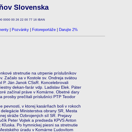
zňov Slovenska
100 0000 00 26 22 00 77 16 IBAN
enty
|
Pozvánky
|
Fotoreportáže
|
Darujte 2%
vé stretnutie na utrpenie príslušníkov
. Začalo sa v Kostole sv. Ondreja svätou
ol P. Ján Janok CSsR. Koncelebrovali
estny dekan-farár vdp. Ladislav Elek. Páter
ktoré začínal práve v Komárne. Obetné dary
 a prosby prečítali príslušníci PTP Teodor
pevnosti, v ktorej kasárňach boli v rokoch
i delegácie Ministerstva obrany SR, Mesta
nej stráže Ozbrojených síl SR. Prejavy
ručík Peter Vojtek a predseda KPVS Anton
Kľuska. Po hymnickej piesni sa stretnutie
k Mestského úradu v Komárne Ľudovítom