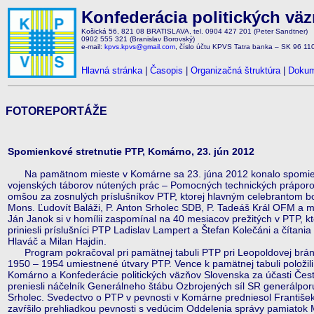
Konfederácia politických vä
Košická 56, 821 08 BRATISLAVA, tel. 0904 427 201 (Peter Sandtner)
0902 555 321 (Branislav Borovský)
e-mail:
kpvs.kpvs@gmail.com
, číslo účtu KPVS Tatra banka – SK 96 1
Hlavná stránka
|
Časopis
|
Organizačná štruktúra
|
Dokum
FOTOREPORTÁŽE
Spomienkové stretnutie PTP, Komárno, 23. jún 2012
Na pamätnom mieste v Komárne sa 23. júna 2012 konalo spomienko
vojenských táborov nútených prác – Pomocných technických práporov
omšou za zosnulých príslušníkov PTP, ktorej hlavným celebrantom b
Mons. Ľudovít Baláži, P. Anton Srholec SDB, P. Tadeáš Král OFM a mi
Ján Janok si v homílii zaspomínal na 40 mesiacov prežitých v PTP, 
priniesli príslušníci PTP Ladislav Lampert a Štefan Kolečáni a čítania
Hlaváč a Milan Hajdin.
Program pokračoval pri pamätnej tabuli PTP pri Leopoldovej bráne 
1950 – 1954 umiestnené útvary PTP. Vence k pamätnej tabuli položil
Komárno a Konfederácie politických väzňov Slovenska za účasti Čest
preniesli náčelník Generálneho štábu Ozbrojených síl SR generálpo
Srholec. Svedectvo o PTP v pevnosti v Komárne predniesol František 
zavŕšilo prehliadkou pevnosti s vedúcim Oddelenia správy pamiato