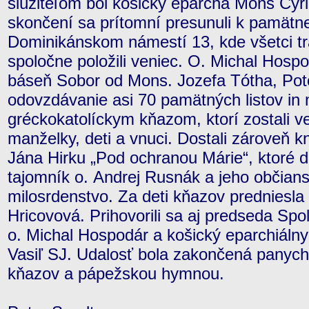
slúžiteľom bol košický eparcha Mons Cyril
skončení sa prítomní presunuli k pamätnej
Dominikánskom námestí 13, kde všetci tra
spoločne položili veniec. O. Michal Hosp
báseň Sobor od Mons. Jozefa Tótha, Po
odovzdávanie asi 70 pamätných listov i
gréckokatolíckym kňazom, ktorí zostali ver
manželky, deti a vnuci. Dostali zároveň 
Jána Hirku „Pod ochranou Márie“, ktoré d
tajomník o. Andrej Rusnák a jeho občian
milosrdenstvo. Za deti kňazov predniesla
Hricovová. Prihovorili sa aj predseda Spo
o. Michal Hospodár a košický eparchiálny
Vasiľ SJ. Udalosť bola zakončená panych
kňazov a pápežskou hymnou.