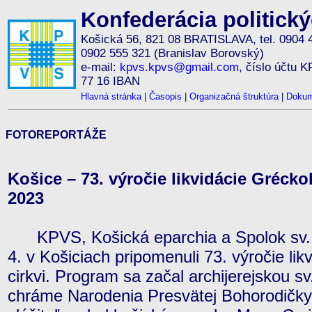
Konfederácia politick
Košická 56, 821 08 BRATISLAVA, tel. 0904 
0902 555 321 (Branislav Borovský)
e-mail:
kpvs.kpvs@gmail.com
, číslo účtu 
77 16 IBAN
Hlavná stránka
|
Časopis
|
Organizačná štruktúra
|
Dokum
FOTOREPORTÁŽE
Košice – 73. výročie likvidácie Gréckoka
2023
KPVS, Košická eparchia a Spolok sv. C
4. v Košiciach pripomenuli 73. výročie lik
cirkvi. Program sa začal archijerejskou sv
chráme Narodenia Presvätej Bohorodičky,