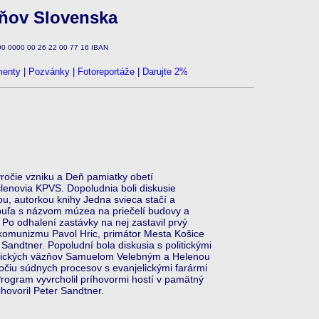
zňov Slovenska
100 0000 00 26 22 00 77 16 IBAN
enty
|
Pozvánky
|
Fotoreportáže
|
Darujte 2%
očie vzniku a Deň pamiatky obetí
členovia KPVS. Dopoludnia boli diskusie
ou, autorkou knihy Jedna svieca stačí a
buľa s názvom múzea na priečelí budovy a
 odhalení zastávky na nej zastavil prvý
í komunizmu Pavol Hric, primátor Mesta Košice
andtner. Popoludní bola diskusia s politickými
tických väzňov Samuelom Velebným a Helenou
ýročiu súdnych procesov s evanjelickými farármi
rogram vyvrcholil príhovormi hostí v pamätný
ovoril Peter Sandtner.