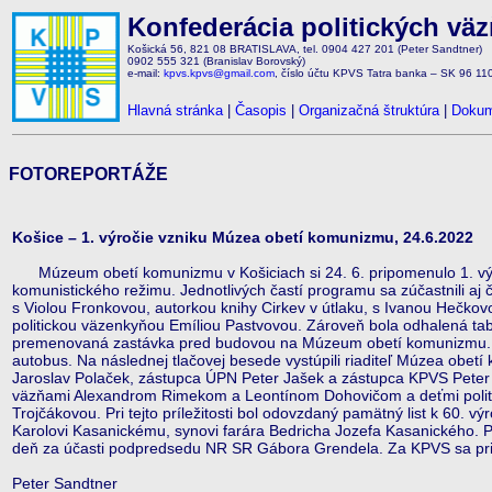
Konfederácia politických vä
Košická 56, 821 08 BRATISLAVA, tel. 0904 427 201 (Peter Sandtner)
0902 555 321 (Branislav Borovský)
e-mail:
kpvs.kpvs@gmail.com
, číslo účtu KPVS Tatra banka – SK 96 1
Hlavná stránka
|
Časopis
|
Organizačná štruktúra
|
Dokum
FOTOREPORTÁŽE
Košice – 1. výročie vzniku Múzea obetí komunizmu, 24.6.2022
Múzeum obetí komunizmu v Košiciach si 24. 6. pripomenulo 1. výr
komunistického režimu. Jednotlivých častí programu sa zúčastnili aj 
s Violou Fronkovou, autorkou knihy Cirkev v útlaku, s Ivanou Hečkov
politickou väzenkyňou Emíliou Pastvovou. Zároveň bola odhalená ta
premenovaná zastávka pred budovou na Múzeum obetí komunizmu. Po
autobus. Na následnej tlačovej besede vystúpili riaditeľ Múzea obet
Jaroslav Polaček, zástupca ÚPN Peter Jašek a zástupca KPVS Peter S
väzňami Alexandrom Rimekom a Leontínom Dohovičom a deťmi poli
Trojčákovou. Pri tejto príležitosti bol odovzdaný pamätný list k 60. v
Karolovi Kasanickému, synovi farára Bedricha Jozefa Kasanického. P
deň za účasti podpredsedu NR SR Gábora Grendela. Za KPVS sa prih
Peter Sandtner