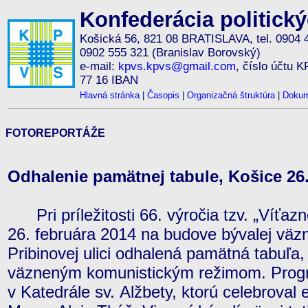
Konfederácia politick
Košická 56, 821 08 BRATISLAVA, tel. 0904 
0902 555 321 (Branislav Borovský)
e-mail:
kpvs.kpvs@gmail.com
, číslo účtu 
77 16 IBAN
Hlavná stránka
|
Časopis
|
Organizačná štruktúra
|
Dokum
FOTOREPORTÁŽE
Odhalenie pamätnej tabule, Košice 26.
Pri príležitosti 66. výročia tzv. „Víťazn
26. februára 2014 na budove bývalej väzn
Pribinovej ulici odhalená pamätná tabuľa
väzneným komunistickým režimom. Prog
v Katedrále sv. Alžbety, ktorú celebroval 