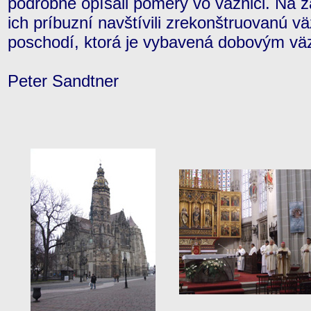
podrobne opísali pomery vo väznici. Na záv
ich príbuzní navštívili zrekonštruovanú 
poschodí, ktorá je vybavená dobovým v
Peter Sandtner