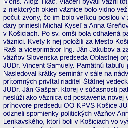
Mons. Alojz Tkáč. Viacerí bývalí väzni to
z niektorých okien väznice bolo vidno vež
počuť zvony, čo im bolo veľkou posilou v
dary priniesli Michal Kyseľ a Anna Greňov
v Košiciach. Po sv. omši bola odhalená p
väznici. Kvety k nej položili za Mesto Ko
Raši a viceprimátor Ing. Ján Jakubov a z
väzňov Slovenska predseda Oblastnej or
JUDr. Vincent Samuely. Pamätnú tabuľu 
Nasledoval krátky seminár v sále na nádvo
prítomných privítal riaditeľ Štátnej vedec
JUDr. Ján Gašpar, ktorej v súčasnosti pa
neslúži ako väznica od postavenia novej 
príhovore predsedu OO KPVS Košice JU
odzneli spomienky politických väzňov An
Lenkavského, ktorí boli v Košiciach vo v