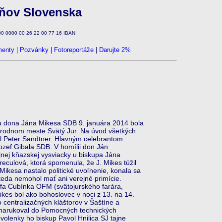
zňov Slovenska
100 0000 00 26 22 00 77 16 IBAN
enty
|
Pozvánky
|
Fotoreportáže
|
Darujte 2%
ru dona Jána Mikesa SDB 9. januára 2014 bola
 rodnom meste Svätý Jur. Na úvod všetkých
sol Peter Sandtner. Hlavným celebrantom
zef Gibala SDB. V homílii don Ján
jnej kňazskej vysviacky u biskupa Jána
eculová, ktorá spomenula, že J. Mikes túžil
 Mikesa nastalo politické uvoľnenie, konala sa
 teda nemohol mať ani verejné primície.
efa Cubínka OFM (svätojurského farára,
kes bol ako bohoslovec v noci z 13. na 14.
centralizačných kláštorov v Šaštíne a
0 narukoval do Pomocných technických
volenky ho biskup Pavol Hnilica SJ tajne