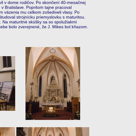
lávil v dome rodičov. Po skončení 40-mesačnej
 v Bratislave. Popritom tajne pracoval
m väzenia mu celkom zošediveli vlasy. Po
 študoval strojnícku priemyslovku s maturitou.
. Na maturitné skúšky sa so spolužiakmi
hrebe bolo zverejnené, že J. Mikes bol kňazom.