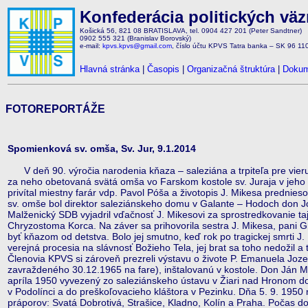
Konfederácia politických vä
Košická 56, 821 08 BRATISLAVA, tel. 0904 427 201 (Peter Sandtner)
0902 555 321 (Branislav Borovský)
e-mail:
kpvs.kpvs@gmail.com
, číslo účtu KPVS Tatra banka – SK 96 1
Hlavná stránka
|
Časopis
|
Organizačná štruktúra
|
Dokum
FOTOREPORTÁŽE
Spomienková sv. omša, Sv. Jur, 9.1.2014
V deň 90. výročia narodenia kňaza – saleziána a trpiteľa pre vie
za neho obetovaná svätá omša vo Farskom kostole sv. Juraja v jeho
privítal miestny farár vdp. Pavol Póša a životopis J. Mikesa prednie
sv. omše bol direktor saleziánskeho domu v Galante – Hodoch don Jo
Malženický SDB vyjadril vďačnosť J. Mikesovi za sprostredkovanie ta
Chryzostoma Korca. Na záver sa prihovorila sestra J. Mikesa, pani Gr
byť kňazom od detstva. Bolo jej smutno, keď rok po tragickej smrti J.
verejná procesia na slávnosť Božieho Tela, jej brat sa toho nedožil a
Členovia KPVS si zároveň prezreli výstavu o živote P. Emanuela Joz
zavraždeného 30.12.1965 na fare), inštalovanú v kostole. Don Ján Mi
apríla 1950 vyvezený zo saleziánskeho ústavu v Žiari nad Hronom do 
v Podolínci a do preškoľovacieho kláštora v Pezinku. Dňa 5. 9. 195
práporov: Svatá Dobrotivá, Strašice, Kladno, Kolín a Praha. Počas do