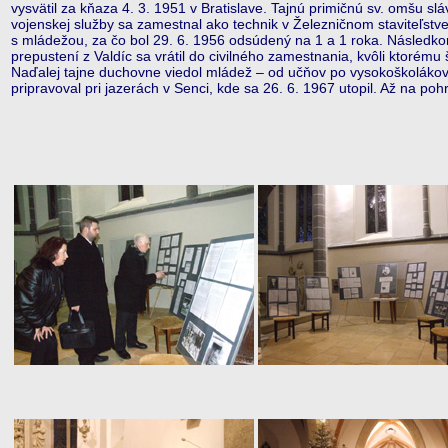
vysvätil za kňaza 4. 3. 1951 v Bratislave. Tajnú primičnú sv. omšu s
vojenskej služby sa zamestnal ako technik v Železničnom staviteľstve
s mládežou, za čo bol 29. 6. 1956 odsúdený na 1 a 1 roka. Následko
prepustení z Valdíc sa vrátil do civilného zamestnania, kvôli ktorému
Naďalej tajne duchovne viedol mládež – od učňov po vysokoškolákov
pripravoval pri jazerách v Senci, kde sa 26. 6. 1967 utopil. Až na po