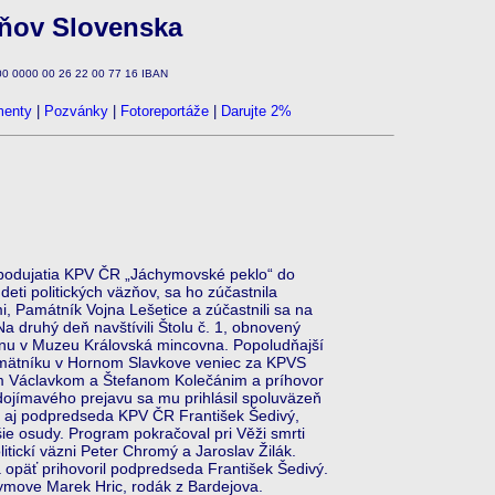
zňov Slovenska
100 0000 00 26 22 00 77 16 IBAN
enty
|
Pozvánky
|
Fotoreportáže
|
Darujte 2%
podujatia KPV ČR „Jáchymovské peklo“ do
deti politických väzňov, sa ho zúčastnila
i, Památník Vojna Lešetice a zúčastnili sa na
a druhý deň navštívili Štolu č. 1, obnovený
ánu v Muzeu Královská mincovna. Popoludňajší
 pamätníku v Hornom Slavkove veniec za KPVS
om Václavkom a Štefanom Kolečánim a príhovor
ojímavého prejavu sa mu prihlásil spoluväzeň
l aj podpredseda KPV ČR František Šedivý,
ie osudy. Program pokračoval pri Věži smrti
tickí väzni Peter Chromý a Jaroslav Žilák.
opäť prihovoril podpredseda František Šedivý.
ymove Marek Hric, rodák z Bardejova.