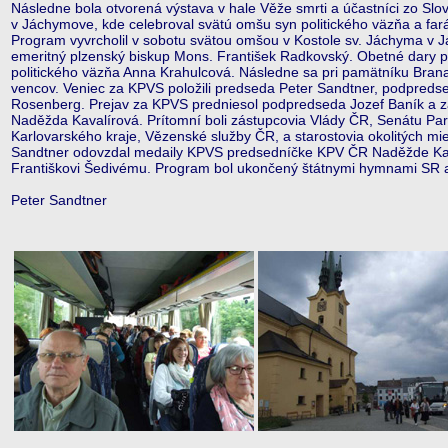
Následne bola otvorená výstava v hale Věže smrti a účastníci zo Slo
v Jáchymove, kde celebroval svätú omšu syn politického väzňa a fará
Program vyvrcholil v sobotu svätou omšou v Kostole sv. Jáchyma v 
emeritný plzenský biskup Mons. František Radkovský. Obetné dary pr
politického väzňa Anna Krahulcová. Následne sa pri pamätníku Bran
vencov. Veniec za KPVS položili predseda Peter Sandtner, podpredse
Rosenberg. Prejav za KPVS predniesol podpredseda Jozef Baník a z
Naděžda Kavalírová. Prítomní boli zástupcovia Vlády ČR, Senátu 
Karlovarského kraje, Vězenské služby ČR, a starostovia okolitých mies
Sandtner odovzdal medaily KPVS predsedníčke KPV ČR Naděžde Kav
Františkovi Šedivému. Program bol ukončený štátnymi hymnami SR 
Peter Sandtner