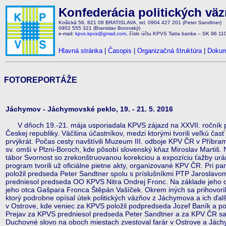
Konfederácia politických vä
Košická 56, 821 08 BRATISLAVA, tel. 0904 427 201 (Peter Sandtner)
0902 555 321 (Branislav Borovský)
e-mail:
kpvs.kpvs@gmail.com
, číslo účtu KPVS Tatra banka – SK 96 1
Hlavná stránka
|
Časopis
|
Organizačná štruktúra
|
Dokum
FOTOREPORTÁŽE
Jáchymov - Jáchymovské peklo, 19. - 21. 5. 2016
V dňoch 19.-21. mája usporiadala KPVS zájazd na XXVII. ročník 
Českej republiky. Väčšina účastníkov, medzi ktorými tvorili veľkú časť 
prvýkrát. Počas cesty navštívili Muzeum III. odboje KPV ČR v Příbram
sv. omši v Plzni-Boroch, kde pôsobí slovenský kňaz Miroslav Martiš. N
tábor Svornost so zrekonštruovanou korekciou a expozíciu ťažby ur
program tvorili už oficiálne pietne akty, organizované KPV ČR. Pri
položil predseda Peter Sandtner spolu s príslušníkmi PTP Jaroslav
predniesol predseda OO KPVS Nitra Ondrej Fronc. Na základe jeho d
jeho otca Gašpara Fronca Štěpán Vašíček. Okrem iných sa prihovori
ktorý podrobne opísal útek politických väzňov z Jáchymova a ich ďalš
v Ostrove, kde veniec za KPVS položil podpredseda Jozef Baník a poli
Prejav za KPVS predniesol predseda Peter Sandtner a za KPV ČR sa 
Duchovné slovo na oboch miestach zvestoval farár v Ostrove a Jách