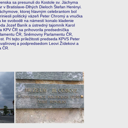
venska sa presunuli do Kostole sv. Jáchyma
r v Bratislave-Dlhých Dieloch Štefan Herényi.
Jáchymove, ktorej hlavným celebrantom bol
iniesli politický väzeň Peter Chromý a vnučka
a ke svobodě na námestí konalo kladenie
da Jozef Baník a ústredný tajomník Karol
a KPV ČR sa prihovorila predsedníčka
Parlamentu ČR, Sněmovny Parlamentu ČR,
t. Pri tejto príležitosti predseda KPVS Peter
alírovej a podpredsedom Leovi Žídekovi a
a ČR.