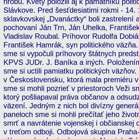
hrobu. Kvety položili aj k pamätníku poli
Slávkove. Pred šesťdesiatimi rokmi - 14. 
sklavkovskej „Dvanáctky“ boli zastrelení
pochovaní Ján Trn, Ján Uhelka, Františe
Vladislav Roubal. Príhovor Rudolfa Dobiá
František Hamrák, syn politického väzňa. 
sme si vypočuli príhovory štátnych preds
KPVS JUDr. J. Baníka a iných. Položením
sme si uctili pamiatku politických väzňov
v Československu, ktorá mala premiéru 
sme si mohli pozrieť v priestoroch Veži 
ktorý pošliapaval práva občanov a odsudz
väzení. Jedným z nich bol divízny generá
paneloch sme si mohli prečítať jeho život
smrť a navrátenie vojenskej i občianskej 
v treťom odboji. Odbojová skupina Praha-