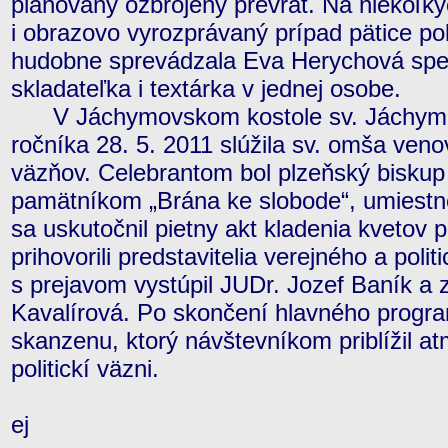
plánovaný ozbrojený prevrat. Na niekoľký
i obrazovo vyrozprávaný prípad pätice pol
hudobne sprevádzala Eva Herychová spevá
skladateľka i textárka v jednej osobe.
V Jáchymovskom kostole sv. Jáchyma 
ročníka 28. 5. 2011 slúžila sv. omša veno
väzňov. Celebrantom bol plzeňský biskup
pamätníkom „Brána ke slobode“, umiestn
sa uskutočnil pietny akt kladenia kvetov
prihovorili predstavitelia verejného a pol
s prejavom vystúpil JUDr. Jozef Baník 
Kavalírová. Po skončení hlavného progra
skanzenu, ktorý návštevníkom priblížil at
politickí väzni.
ej