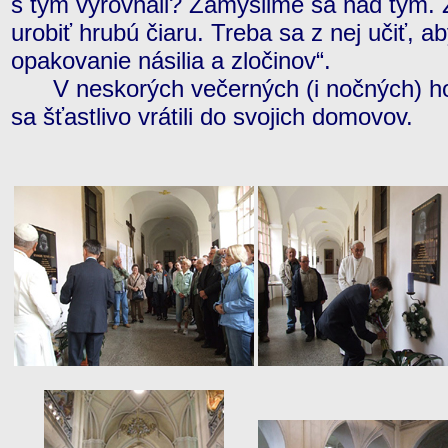
s tým vyrovnali? Zamyslime sa nad tým.
urobiť hrubú čiaru. Treba sa z nej učiť, ab
opakovanie násilia a zločinov“.
V neskorých večerných (i nočných) hod
sa šťastlivo vrátili do svojich domovov.