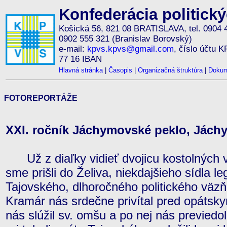
Konfederácia politick
Košická 56, 821 08 BRATISLAVA, tel. 0904 
0902 555 321 (Branislav Borovský)
e-mail:
kpvs.kpvs@gmail.com
, číslo účtu 
77 16 IBAN
Hlavná stránka
|
Časopis
|
Organizačná štruktúra
|
Dokum
FOTOREPORTÁŽE
XXI. ročník Jáchymovské peklo, Jáchym
Už z diaľky vidieť dvojicu kostolných v
sme prišli do Želiva, niekdajšieho sídla 
Tajovského, dlhoročného politického väzň
Kramár nás srdečne privítal pred opátsk
nás slúžil sv. omšu a po nej nás previedo