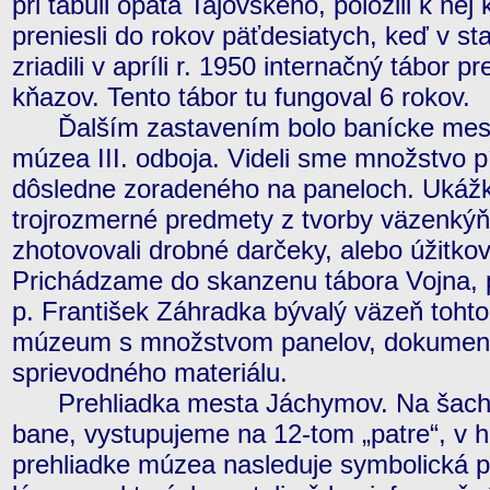
pri tabuli opáta Tajovského, položili k ne
preniesli do rokov päťdesiatych, keď v s
zriadili v apríli r. 1950 internačný tábor 
kňazov. Tento tábor tu fungoval 6 rokov.
Ďalším zastavením bolo banícke mesto
múzea III. odboja. Videli sme množstvo 
dôsledne zoradeného na paneloch. Ukážk
trojrozmerné predmety z tvorby väzenkýň,
zhotovovali drobné darčeky, alebo úžitko
Prichádzame do skanzenu tábora Vojna, 
p. František Záhradka bývalý väzeň tohto 
múzeum s množstvom panelov, dokumentov
sprievodného materiálu.
Prehliadka mesta Jáchymov. Na šacht
bane, vystupujeme na 12-tom „patre“, v 
prehliadke múzea nasleduje symbolická pr