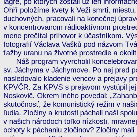
lágre, po ktorých zostali už len informač
Ohří položíme kvety k Veži smrti, miestu
duchovných, pracovali na konečnej úprav
v koncentrovanom rádioaktívnom prostre
mene prečítal príhovor k účastníkom. Vý
fotografií Václava Vašků pod názvom Tvá
ťažby uranu na životné prostredie a okolit
Náš program vyvrcholil koncelebrovano
sv. Jáchyma v Jáchymove. Po nej pred p
nasledovalo kladenie vencov a prejavy p
KPVČR. Za KPVS s prejavom vystúpil jej
Noskovič. Okrem iného povedal: „Zahanbu
skutočnosť, že komunistický režim v naši
ľudia. Zločiny a krutosti páchali naši spo
v našich národoch toľko nízkosti, mravne
ochoty k páchaniu zločinov? Zločiny mali