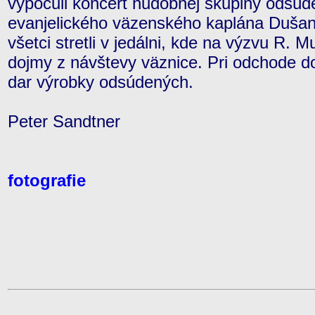
vypočuli koncert hudobnej skupiny odsú
evanjelického väzenského kaplána Duša
všetci stretli v jedálni, kde na výzvu R. 
dojmy z návštevy väznice. Pri odchode d
dar výrobky odsúdených.
Peter Sandtner
fotografie