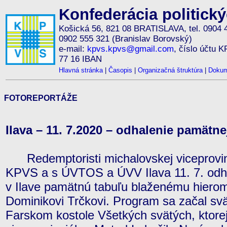
Konfederácia politick
Košická 56, 821 08 BRATISLAVA, tel. 0904 
0902 555 321 (Branislav Borovský)
e-mail:
kpvs.kpvs@gmail.com
, číslo účtu 
77 16 IBAN
Hlavná stránka
|
Časopis
|
Organizačná štruktúra
|
Dokum
FOTOREPORTÁŽE
Ilava – 11. 7.2020 – odhalenie pamätne
Redemptoristi michalovskej viceprovinc
KPVS a s ÚVTOS a ÚVV Ilava 11. 7. odha
v Ilave pamätnú tabuľu blaženému hiero
Dominikovi Trčkovi. Program sa začal svät
Farskom kostole Všetkých svätých, ktorej