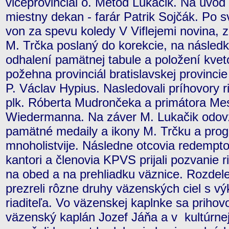
viceprovinciál o. Metod Lukačik. Na úvod 
miestny dekan - farár Patrik Sojčák. Po sv. 
von za spevu koledy V Viflejemi novina, z
M. Trčka poslaný do korekcie, na následk
odhalení pamätnej tabule a položení kve
požehna provinciál bratislavskej provinci
P. Václav Hypius. Nasledovali príhovory
plk. Róberta Mudrončeka a primátora Mes
Wiedermanna. Na záver M. Lukačik odov
pamätné medaily a ikony M. Trčku a prog
mnoholistvije. Následne otcovia redemptor
kantori a členovia KPVS prijali pozvanie
na obed a na prehliadku väznice. Rozdele
prezreli rôzne druhy väzenských ciel s v
riaditeľa. Vo väzenskej kaplnke sa prihovo
väzenský kaplán Jozef Jáňa a v kultúrnej