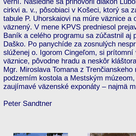
verní. Následne sa prihovoril diakon Ľubo
cirkvi a. v., pôsobiaci v Košeci, ktorý sa
tabule P. Uhorskaiovi na múre väznice a 
väznený. V mene KPVS predniesol preja
Baník a celého programu sa zúčastnil aj p
Daško. Po panychíde za zosnulých nespr
slúženej o. Igorom Cingeľom, si prítomní v
väznice, pôvodne hradu a neskôr kláštora 
Mgr. Miroslava Tomana z Trenčianskeho m
podzemím kostola a Mestským múzeom, 
zaujímavé väzenské exponáty – najmä m
Peter Sandtner