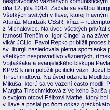
nespravodlivo väznených komunistickým r
dňa 12. júla 2014. Začala sa svätou litur
Všetkých svätých v Ilave, ktorej hlavným 
Atanáz Mandzák CSsR, kňaz – redemptori
z Michaloviec. Na úvod všetkých privítal
farnosti Trenčín o. Igor Cingeľ a na záve
vikár JCLic. Pavol Repko priblížil proces
sv. liturgii nasledovala pietna spomienka
všetkých nespravodlivo väznených, rímsk
Vojtaššáka a evanjelického biskupa Pavl
KPVS k nim položili politickí väzni Jozef 
Tinschmidtová. Na úvod odznela Modlitba
Mikuša, ktorú sa vo väzení často modlil 
Margita Tinschmidtová z Veľkého Šariša 
o svojom otcovi Félixovi Mathé, ktorý bo
v Ilave a poslal po ňom odkaz gréckokat