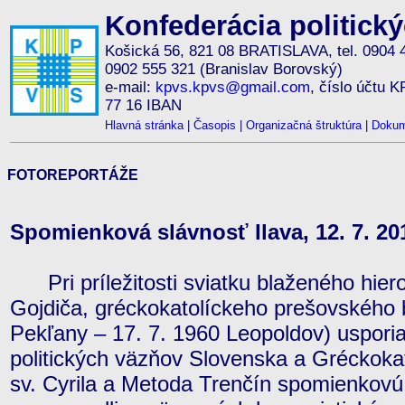
Konfederácia politick
Košická 56, 821 08 BRATISLAVA, tel. 0904 
0902 555 321 (Branislav Borovský)
e-mail:
kpvs.kpvs@gmail.com
, číslo účtu 
77 16 IBAN
Hlavná stránka
|
Časopis
|
Organizačná štruktúra
|
Dokum
FOTOREPORTÁŽE
Spomienková slávnosť Ilava, 12. 7. 20
Pri príležitosti sviatku blaženého hie
Gojdiča, gréckokatolíckeho prešovského 
Pekľany – 17. 7. 1960 Leopoldov) uspori
politických väzňov Slovenska a Gréckokat
sv. Cyrila a Metoda Trenčín spomienkovú